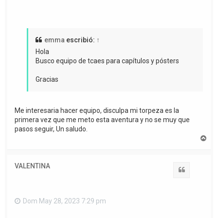
emma
escribió:
↑
Hola
Busco equipo de tcaes para capítulos y pósters
Gracias
Me interesaria hacer equipo, disculpa mi torpeza es la
primera vez que me meto esta aventura y no se muy que
pasos seguir, Un saludo.
A
r
r
i
VALENTINA
b
Citar
a
Dom May 28, 2023 7:29 pm