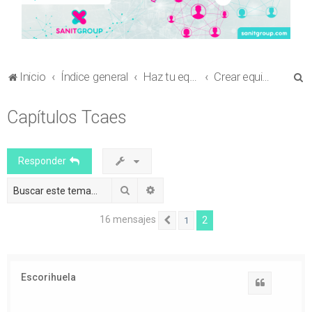
B
Inicio
Índice general
Haz tu equipo
Crear equipo en Libros Científicos
u
Capítulos Tcaes
s
c
a
Responder
r
Buscar
Búsqueda avanzada
16 mensajes
2
1
Anterior
Escorihuela
Citar