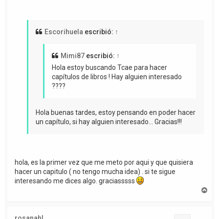
Escorihuela
escribió:
↑
Mimi87
escribió:
↑
Hola estoy buscando Tcae para hacer
capítulos de libros ! Hay alguien interesado
????
Hola buenas tardes, estoy pensando en poder hacer
un capítulo, si hay alguien interesado... Gracias!!!
hola, es la primer vez que me meto por aqui y que quisiera
hacer un capitulo ( no tengo mucha idea) . si te sigue
interesando me dices algo. graciasssss
A
r
r
i
rosanahl