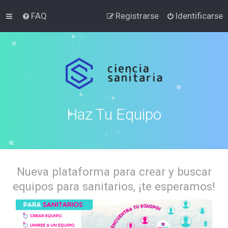
FAQ
Registrarse
Identificarse
Haz Tu Equipo
Nueva plataforma para crear y buscar
equipos para sanitarios, ¡te esperamos!