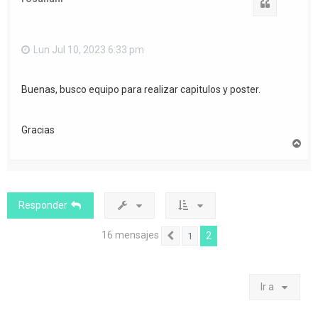
b
Citar
a
Lun Jul 10, 2023 6:33 pm
Buenas, busco equipo para realizar capitulos y poster.
Gracias
A
r
r
i
b
a
Responder
16 mensajes
2
1
Anterior
Ir a