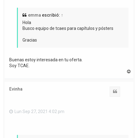
emma
escribió:
↑
Hola
Busco equipo de tcaes para capítulos y pósters
Gracias
Buenas estoy interesada en tu oferta.
Soy TCAE.
A
r
r
i
Evinha
b
Citar
a
Lun Sep 27, 2021 4:02 pm