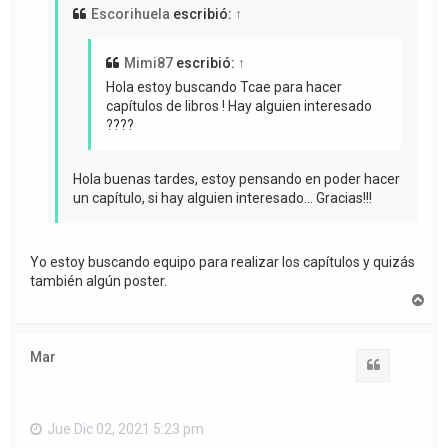
Escorihuela
escribió:
↑
Mimi87
escribió:
↑
Hola estoy buscando Tcae para hacer
capítulos de libros ! Hay alguien interesado
????
Hola buenas tardes, estoy pensando en poder hacer
un capítulo, si hay alguien interesado... Gracias!!!
Yo estoy buscando equipo para realizar los capítulos y quizás
también algún poster.
A
r
r
i
Mar
b
Citar
a
Jue Dic 02, 2021 5:23 pm