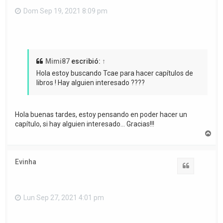
Dom Sep 19, 2021 8:09 pm
Mimi87
escribió:
↑
Hola estoy buscando Tcae para hacer capítulos de
libros ! Hay alguien interesado ????
Hola buenas tardes, estoy pensando en poder hacer un
capítulo, si hay alguien interesado... Gracias!!!
A
r
r
i
Evinha
b
Citar
a
Lun Sep 27, 2021 4:01 pm