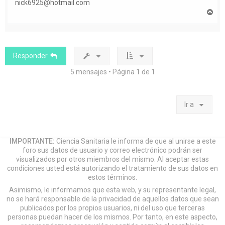
nick6925@hotmail.com
A
r
r
i
b
a
Responder
5 mensajes • Página
1
de
1
Ir a
IMPORTANTE:
Ciencia Sanitaria le informa de que al unirse a este
foro sus datos de usuario y correo electrónico podrán ser
visualizados por otros miembros del mismo. Al aceptar estas
condiciones usted está autorizando el tratamiento de sus datos en
estos términos.
Asimismo, le informamos que esta web, y su representante legal,
no se hará responsable de la privacidad de aquellos datos que sean
publicados por los propios usuarios, ni del uso que terceras
personas puedan hacer de los mismos. Por tanto, en este aspecto,