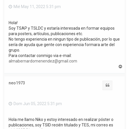
Mié May 11, 2022 5:31 pm
Hola!
Soy TSAP y TSLDC y estaría interesada en formar equipos
para posters, artículos, publicaciones etc.
No tengo experiencia en ningun tipo de publicación, por lo que
sería de ayuda que gente con experiencia formara arte del
grupo.
Para contactar conmigo via e-mail:
almabernardomenendez@gmail.com
A
r
r
i
neo1973
b
Citar
a
Dom Jun 05, 2022 5:31 pm
Hola me llamo Niko y estoy interesado en realizar póster o
publicaciones, soy TSID recién titulado y TES, mi correo es