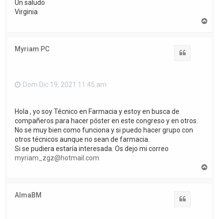
Un saludo
Virginia
A
r
r
i
Myriam PC
b
Citar
a
Dom Dic 19, 2021 11:45 am
Hola , yo soy Técnico en Farmacia y estoy en busca de
compañeros para hacer póster en este congreso y en otros.
No se muy bien como funciona y si puedo hacer grupo con
otros técnicos aunque no sean de farmacia.
Si se pudiera estaría interesada. Os dejo mi correo
myriam_zgz@hotmail.com
A
r
r
i
AlmaBM
b
Citar
a