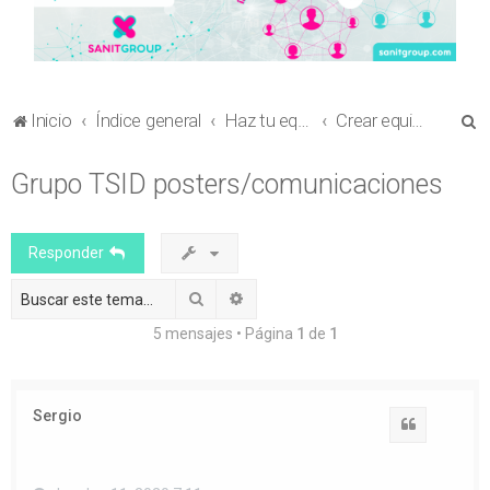
B
Inicio
Índice general
Haz tu equipo
Crear equipo para envío de comunicaciones al Congreso en Ciencia Sanitaria
u
Grupo TSID posters/comunicaciones
s
c
a
Responder
r
Buscar
Búsqueda avanzada
5 mensajes • Página
1
de
1
Sergio
Citar