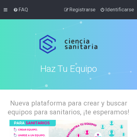
FAQ
Registrarse
Identificarse
Haz Tu Equipo
Nueva plataforma para crear y buscar
equipos para sanitarios, ¡te esperamos!