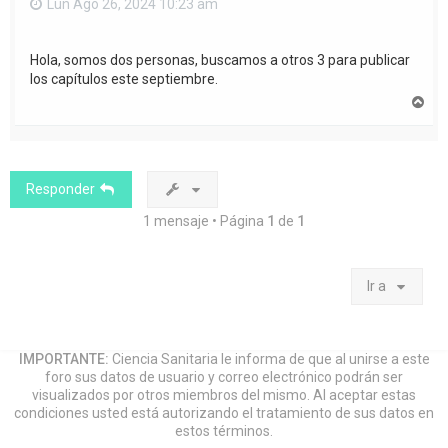
Lun Ago 26, 2024 10:23 am
Hola, somos dos personas, buscamos a otros 3 para publicar
los capítulos este septiembre.
A
r
r
i
b
a
Responder
1 mensaje • Página
1
de
1
Ir a
IMPORTANTE:
Ciencia Sanitaria le informa de que al unirse a este
foro sus datos de usuario y correo electrónico podrán ser
visualizados por otros miembros del mismo. Al aceptar estas
condiciones usted está autorizando el tratamiento de sus datos en
estos términos.