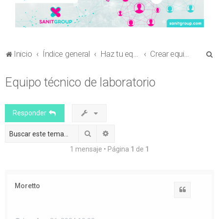
B
Inicio
Índice general
Haz tu equipo
Crear equipo en Libros Científicos
u
Equipo técnico de laboratorio
s
c
a
Responder
r
Buscar
Búsqueda avanzada
1 mensaje • Página
1
de
1
Moretto
Citar