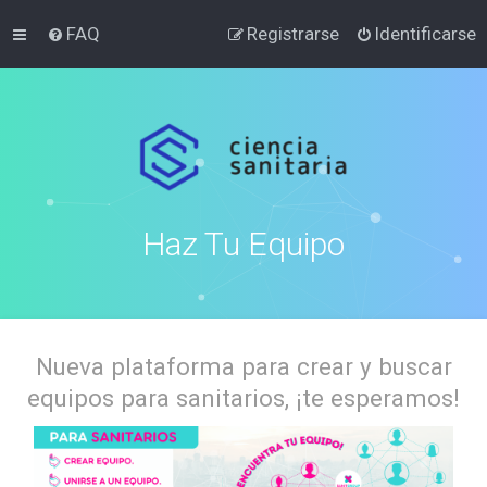
FAQ
Registrarse
Identificarse
Haz Tu Equipo
Nueva plataforma para crear y buscar
equipos para sanitarios, ¡te esperamos!