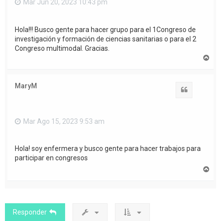
Mar Jun 20, 2023 10:43 pm
Hola!!! Busco gente para hacer grupo para el 1Congreso de
investigación y formación de ciencias sanitarias o para el 2
Congreso multimodal. Gracias.
A
r
r
i
MaryM
b
Citar
a
Mar Ago 15, 2023 9:53 am
Hola! soy enfermera y busco gente para hacer trabajos para
participar en congresos
A
r
r
i
b
a
Responder