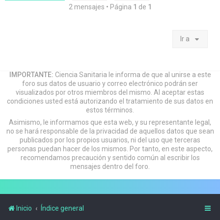
2 mensajes • Página
1
de
1
Ir a
IMPORTANTE:
Ciencia Sanitaria le informa de que al unirse a este
foro sus datos de usuario y correo electrónico podrán ser
visualizados por otros miembros del mismo. Al aceptar estas
condiciones usted está autorizando el tratamiento de sus datos en
estos términos.
Asimismo, le informamos que esta web, y su representante legal,
no se hará responsable de la privacidad de aquellos datos que sean
publicados por los propios usuarios, ni del uso que terceras
personas puedan hacer de los mismos. Por tanto, en este aspecto,
recomendamos precaución y sentido común al escribir los
mensajes dentro del foro.
Inicio
Índice general