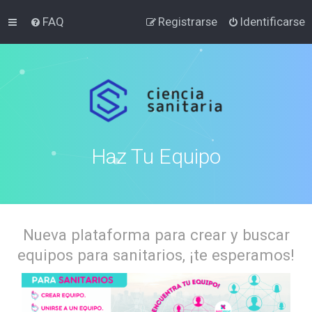
FAQ
Registrarse
Identificarse
Haz Tu Equipo
Nueva plataforma para crear y buscar
equipos para sanitarios, ¡te esperamos!