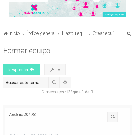
B
Inicio
Índice general
Haz tu equipo
Crear equipo para el envío de comunicaciones a otros congresos sanitarios
u
Formar equipo
s
c
a
Responder
r
Buscar
Búsqueda avanzada
2 mensajes • Página
1
de
1
Andrea20478
Citar