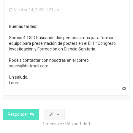
Vie Abr 14, 2023 9:21 pm
Buenas tardes:
Somos 4 TSID buscando dos personas más para formar
equipo para presentación de posters en el El 1º Congreso
Investigación y Formación en Ciencia Sanitaria.
Podéis contactar con nosotras en el correo
saurivi@hotmail.com
Un saludo,
Laura
A
r
r
i
b
a
Responder
1 mensaje • Página
1
de
1