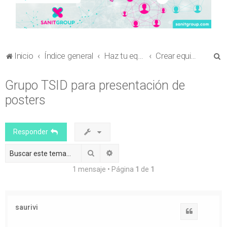
B
Inicio
Índice general
Haz tu equipo
Crear equipo para el envío de comunicaciones a otros congresos sanitarios
u
Grupo TSID para presentación de
s
posters
c
a
r
Responder
Buscar
Búsqueda avanzada
1 mensaje • Página
1
de
1
saurivi
Citar