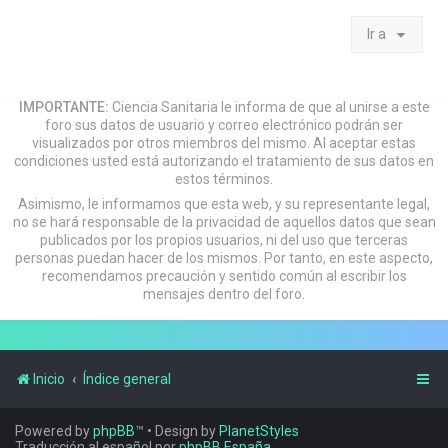
Ir a
IMPORTANTE:
Ciencia Sanitaria le informa de que al unirse a este
foro sus datos de usuario y correo electrónico podrán ser
visualizados por otros miembros del mismo. Al aceptar estas
condiciones usted está autorizando el tratamiento de sus datos en
estos términos.
Asimismo, le informamos que esta web, y su representante legal,
no se hará responsable de la privacidad de aquellos datos que sean
publicados por los propios usuarios, ni del uso que terceras
personas puedan hacer de los mismos. Por tanto, en este aspecto,
recomendamos precaución y sentido común al escribir los
mensajes dentro del foro.
Inicio
Índice general
Powered by
phpBB
™
• Design by
PlanetStyles
Traducción al español por
phpBB España