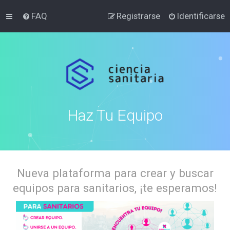
FAQ
Registrarse
Identificarse
Haz Tu Equipo
Nueva plataforma para crear y buscar
equipos para sanitarios, ¡te esperamos!