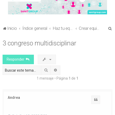
B
Inicio
Índice general
Haz tu equipo
Crear equipo para el envío de comunicaciones a otros congresos sanitarios
u
3 congreso multidisciplinar
s
c
a
Responder
r
Buscar
Búsqueda avanzada
1 mensaje • Página
1
de
1
Andrea
Citar