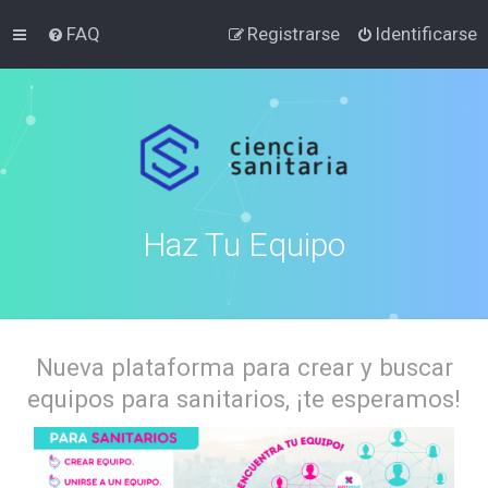
FAQ
Registrarse
Identificarse
Haz Tu Equipo
Nueva plataforma para crear y buscar
equipos para sanitarios, ¡te esperamos!