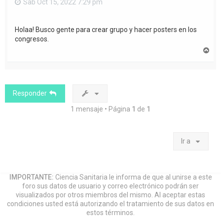
Sab Oct 15, 2022 7:29 pm
Holaa! Busco gente para crear grupo y hacer posters en los
congresos.
A
r
r
i
b
a
Responder
1 mensaje • Página
1
de
1
Ir a
IMPORTANTE:
Ciencia Sanitaria le informa de que al unirse a este
foro sus datos de usuario y correo electrónico podrán ser
visualizados por otros miembros del mismo. Al aceptar estas
condiciones usted está autorizando el tratamiento de sus datos en
estos términos.