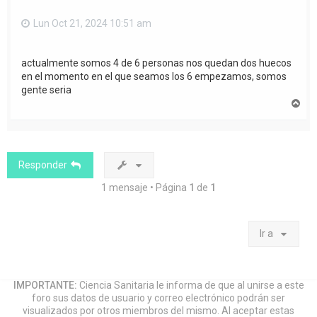
Lun Oct 21, 2024 10:51 am
actualmente somos 4 de 6 personas nos quedan dos huecos
en el momento en el que seamos los 6 empezamos, somos
gente seria
A
r
r
i
b
a
Responder
1 mensaje • Página
1
de
1
Ir a
IMPORTANTE:
Ciencia Sanitaria le informa de que al unirse a este
foro sus datos de usuario y correo electrónico podrán ser
visualizados por otros miembros del mismo. Al aceptar estas