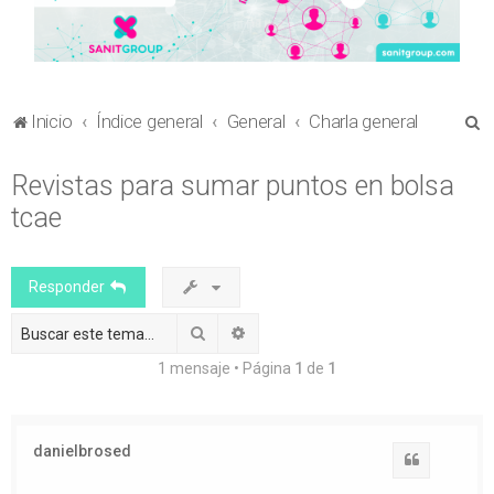
B
Inicio
Índice general
General
Charla general
u
Revistas para sumar puntos en bolsa
s
tcae
c
a
r
Responder
Buscar
Búsqueda avanzada
1 mensaje • Página
1
de
1
danielbrosed
Citar