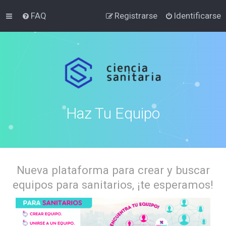
FAQ
Registrarse
Identificarse
Haz Tu Equipo
Nueva plataforma para crear y buscar
equipos para sanitarios, ¡te esperamos!