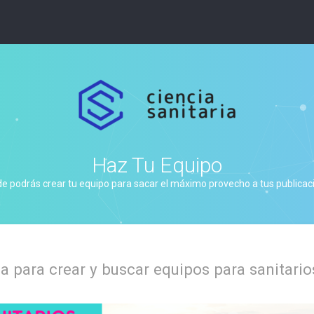
Haz Tu Equipo
de podrás crear tu equipo para sacar el máximo provecho a tus publicacio
 para crear y buscar equipos para sanitario