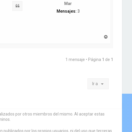
Mar
Citar
Mensajes:
3
A
r
r
i
b
1 mensaje • Página
1
de
1
a
Ir a
sualizados por otros miembros del mismo. Al aceptar estas
minos.
 publicados por los propios usuarios, ni del uso que terceras