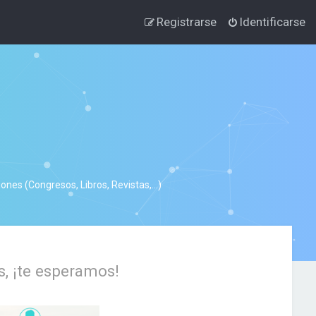
Registrarse
Identificarse
nes (Congresos, Libros, Revistas,...)
s, ¡te esperamos!