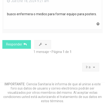
Jue Ene 18, 2024 9:21 am
busco enfermera o medico para formar equipo para posters.
A
r
r
i
b
a
Responder
1 mensaje • Página
1
de
1
Ir a
IMPORTANTE:
Ciencia Sanitaria le informa de que al unirse a este
foro sus datos de usuario y correo electrónico podrán ser
visualizados por otros miembros del mismo. Al aceptar estas
condiciones usted está autorizando el tratamiento de sus datos en
estos términos.