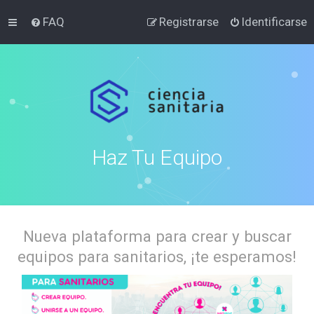
FAQ
Registrarse
Identificarse
Haz Tu Equipo
Nueva plataforma para crear y buscar
equipos para sanitarios, ¡te esperamos!