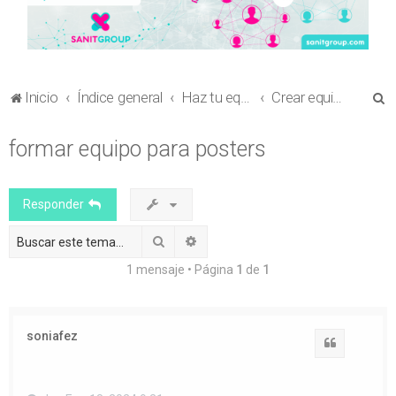
B
Inicio
Índice general
Haz tu equipo
Crear equipo para envío de comunicaciones al Congreso en Ciencia Sanitaria
u
formar equipo para posters
s
c
a
Responder
r
Buscar
Búsqueda avanzada
1 mensaje • Página
1
de
1
soniafez
Citar