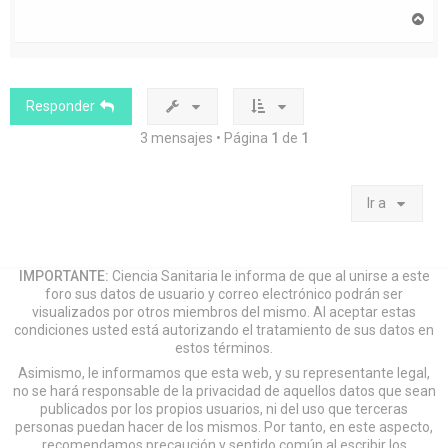
A
r
r
i
b
a
Responder
3 mensajes • Página
1
de
1
Ir a
IMPORTANTE:
Ciencia Sanitaria le informa de que al unirse a este
foro sus datos de usuario y correo electrónico podrán ser
visualizados por otros miembros del mismo. Al aceptar estas
condiciones usted está autorizando el tratamiento de sus datos en
estos términos.
Asimismo, le informamos que esta web, y su representante legal,
no se hará responsable de la privacidad de aquellos datos que sean
publicados por los propios usuarios, ni del uso que terceras
personas puedan hacer de los mismos. Por tanto, en este aspecto,
recomendamos precaución y sentido común al escribir los