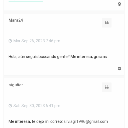
A
r
r
i
Mara24
b
Citar
a
Mar Sep 26, 2023 7:46 pm
Hola, aún seguís buscando gente? Me interesa, gracias.
A
r
r
i
sigutier
b
Citar
a
Sab Sep 30, 2023 6:41 pm
Me interesa, te dejo mi correo:
silviagr1996@gmail.com