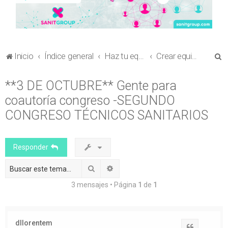
B
Inicio
Índice general
Haz tu equipo
Crear equipo para envío de comunicaciones al Congreso en Ciencia Sanitaria
u
**3 DE OCTUBRE** Gente para
s
coautoría congreso -SEGUNDO
c
a
CONGRESO TÉCNICOS SANITARIOS
r
Responder
Buscar
Búsqueda avanzada
3 mensajes • Página
1
de
1
dllorentem
Citar