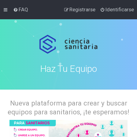
FAQ
Registrarse
Identificarse
Haz Tu Equipo
Nueva plataforma para crear y buscar
equipos para sanitarios, ¡te esperamos!