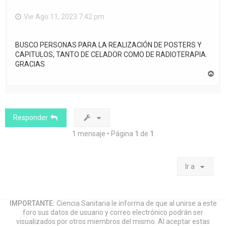
Vie Ago 11, 2023 7:42 pm
BUSCO PERSONAS PARA LA REALIZACIÓN DE POSTERS Y
CAPITULOS, TANTO DE CELADOR COMO DE RADIOTERAPIA.
GRACIAS
A
r
r
i
b
a
Responder
1 mensaje • Página
1
de
1
Ir a
IMPORTANTE:
Ciencia Sanitaria le informa de que al unirse a este
foro sus datos de usuario y correo electrónico podrán ser
visualizados por otros miembros del mismo. Al aceptar estas