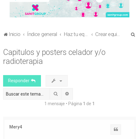
B
Inicio
Índice general
Haz tu equipo
Crear equipo para envío de comunicaciones al Congreso en Ciencia Sanitaria
u
Capitulos y posters celador y/o
s
radioterapia
c
a
r
Responder
Buscar
Búsqueda avanzada
1 mensaje • Página
1
de
1
Mery4
Citar