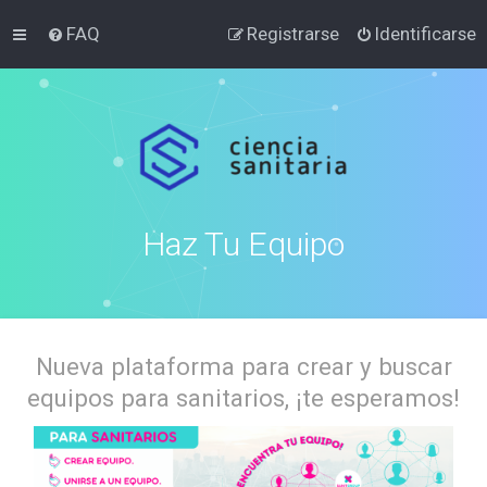
FAQ
Registrarse
Identificarse
Haz Tu Equipo
Nueva plataforma para crear y buscar
equipos para sanitarios, ¡te esperamos!