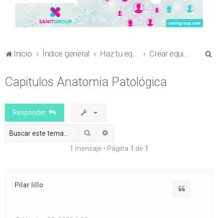
B
Inicio
Índice general
Haz tu equipo
Crear equipo para envío de comunicaciones al Congreso en Ciencia Sanitaria
u
Capitulos Anatomia Patológica
s
c
a
Responder
r
Buscar
Búsqueda avanzada
1 mensaje • Página
1
de
1
Pilar lillo
Citar