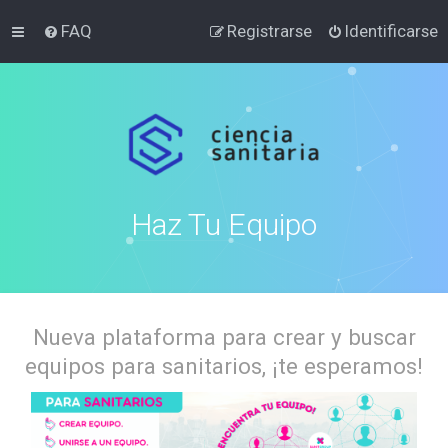
FAQ
Registrarse
Identificarse
Haz Tu Equipo
Nueva plataforma para crear y buscar
equipos para sanitarios, ¡te esperamos!