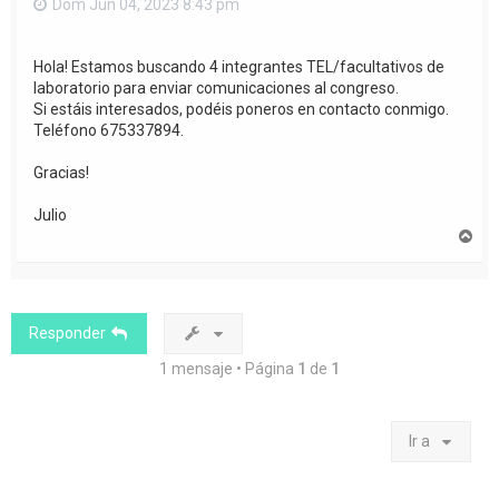
Dom Jun 04, 2023 8:43 pm
Hola! Estamos buscando 4 integrantes TEL/facultativos de
laboratorio para enviar comunicaciones al congreso.
Si estáis interesados, podéis poneros en contacto conmigo.
Teléfono 675337894.
Gracias!
Julio
A
r
r
i
b
a
Responder
1 mensaje • Página
1
de
1
Ir a