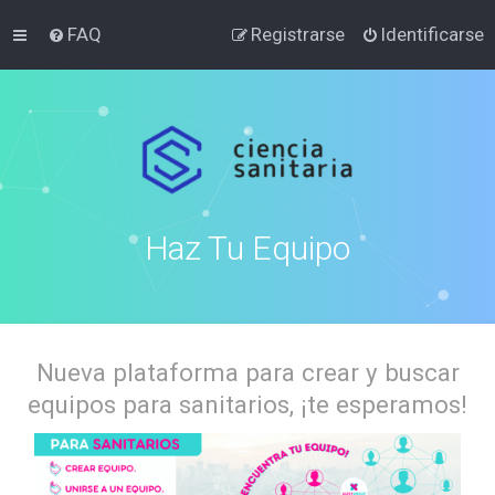
FAQ
Registrarse
Identificarse
Haz Tu Equipo
Nueva plataforma para crear y buscar
equipos para sanitarios, ¡te esperamos!