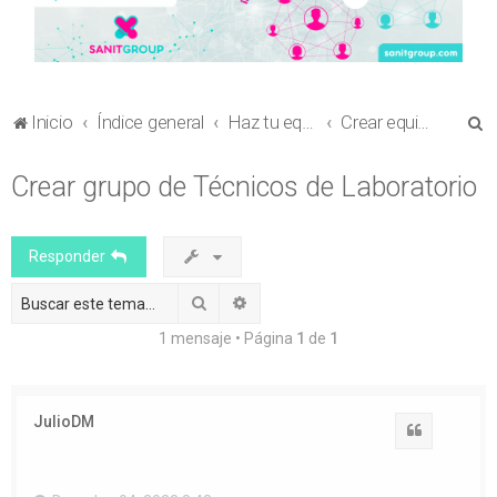
B
Inicio
Índice general
Haz tu equipo
Crear equipo para envío de comunicaciones al Congreso en Ciencia Sanitaria
u
Crear grupo de Técnicos de Laboratorio
s
c
a
Responder
r
Buscar
Búsqueda avanzada
1 mensaje • Página
1
de
1
JulioDM
Citar