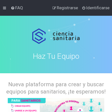
FAQ
Registrarse
Identificarse
Haz Tu Equipo
Nueva plataforma para crear y buscar
equipos para sanitarios, ¡te esperamos!