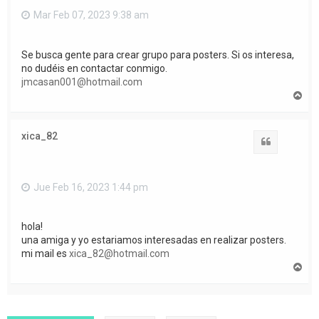
Mar Feb 07, 2023 9:38 am
Se busca gente para crear grupo para posters. Si os interesa,
no dudéis en contactar conmigo.
jmcasan001@hotmail.com
A
r
r
i
xica_82
b
Citar
a
Jue Feb 16, 2023 1:44 pm
hola!
una amiga y yo estariamos interesadas en realizar posters.
mi mail es
xica_82@hotmail.com
A
r
r
i
b