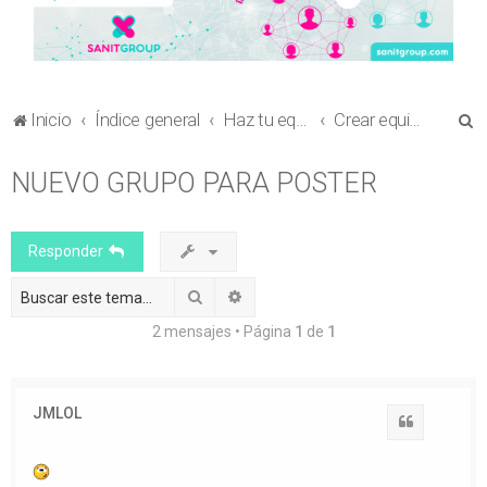
B
Inicio
Índice general
Haz tu equipo
Crear equipo para envío de comunicaciones al Congreso en Ciencia Sanitaria
u
NUEVO GRUPO PARA POSTER
s
c
a
Responder
r
Buscar
Búsqueda avanzada
2 mensajes • Página
1
de
1
JMLOL
Citar