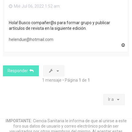
Mié Jul 06, 2022 1:52 am
Hola! Busco compañer@s para formar grupo y publicar
artículos de revista en la siguiente edición.
helendue@hotmail.com
A
r
r
i
b
a
Responder
1 mensaje • Página
1
de
1
Ir a
IMPORTANTE:
Ciencia Sanitaria le informa de que al unirse a este
foro sus datos de usuario y correo electrónico podrán ser
visualizados por otros miembros del mismo. Al aceptar estas