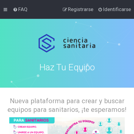
FAQ
Registrarse
Identificarse
Haz Tu Equipo
Nueva plataforma para crear y buscar
equipos para sanitarios, ¡te esperamos!