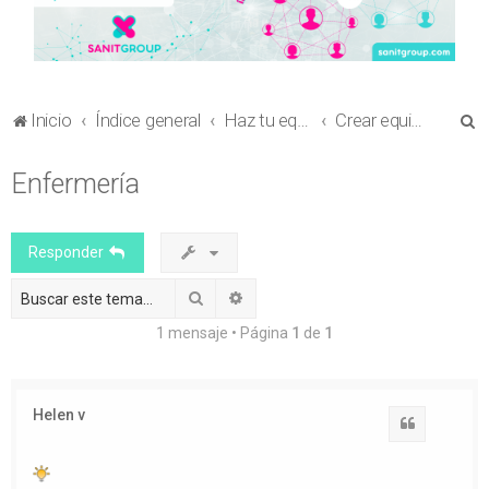
B
Inicio
Índice general
Haz tu equipo
Crear equipo en Revistas Científicas
u
Enfermería
s
c
a
Responder
r
Buscar
Búsqueda avanzada
1 mensaje • Página
1
de
1
Helen v
Citar