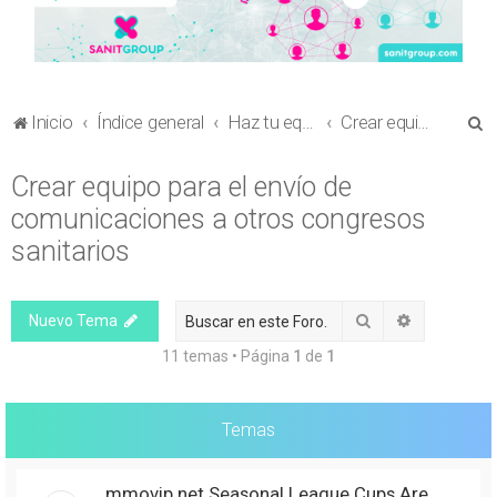
B
Inicio
Índice general
Haz tu equipo
Crear equipo para el envío de comunicaciones a otros congresos sanitarios
u
Crear equipo para el envío de
s
comunicaciones a otros congresos
c
a
sanitarios
r
Buscar
Búsqueda 
Nuevo Tema
11 temas • Página
1
de
1
Temas
mmovip.net Seasonal League Cups Are