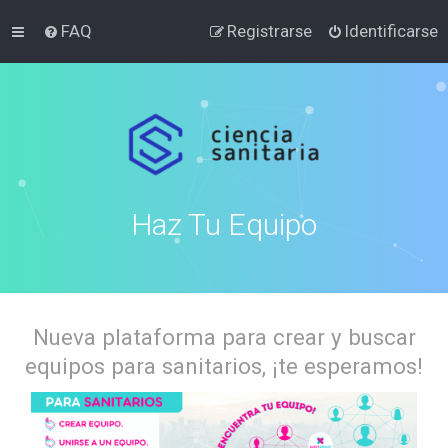
FAQ
Registrarse
Identificarse
Haz Tu Equipo
Nueva plataforma para crear y buscar
equipos para sanitarios, ¡te esperamos!