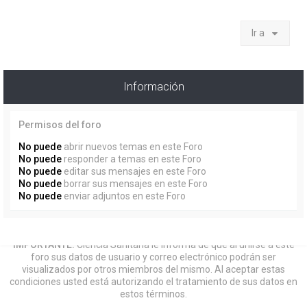
Ir a
Información
Permisos del foro
No puede
abrir nuevos temas en este Foro
No puede
responder a temas en este Foro
No puede
editar sus mensajes en este Foro
No puede
borrar sus mensajes en este Foro
No puede
enviar adjuntos en este Foro
IMPORTANTE:
Ciencia Sanitaria le informa de que al unirse a este
foro sus datos de usuario y correo electrónico podrán ser
visualizados por otros miembros del mismo. Al aceptar estas
condiciones usted está autorizando el tratamiento de sus datos en
estos términos.