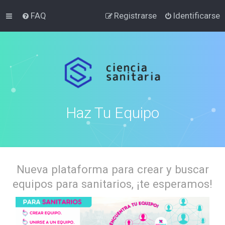
FAQ
Registrarse
Identificarse
Haz Tu Equipo
Nueva plataforma para crear y buscar
equipos para sanitarios, ¡te esperamos!