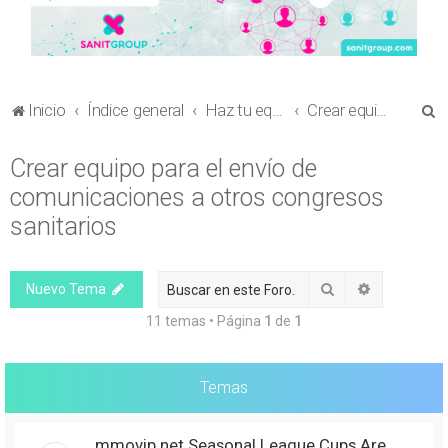
B
Inicio
Índice general
Haz tu equipo
Crear equipo para el envío de comunicaciones a otros congresos sanitarios
u
Crear equipo para el envío de
s
comunicaciones a otros congresos
c
a
sanitarios
r
Buscar
Búsqueda 
Nuevo Tema
11 temas • Página
1
de
1
Temas
mmovip.net Seasonal League Cups Are