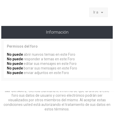
Ir a
Información
Permisos del foro
No puede
abrir nuevos temas en este Foro
No puede
responder a temas en este Foro
No puede
editar sus mensajes en este Foro
No puede
borrar sus mensajes en este Foro
No puede
enviar adjuntos en este Foro
IMPORTANTE:
Ciencia Sanitaria le informa de que al unirse a este
foro sus datos de usuario y correo electrónico podrán ser
visualizados por otros miembros del mismo. Al aceptar estas
condiciones usted está autorizando el tratamiento de sus datos en
estos términos.