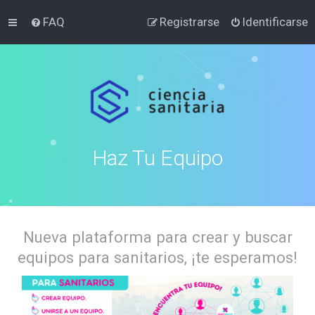
FAQ
Registrarse
Identificarse
Haz Tu Equipo
Nueva plataforma para crear y buscar
equipos para sanitarios, ¡te esperamos!