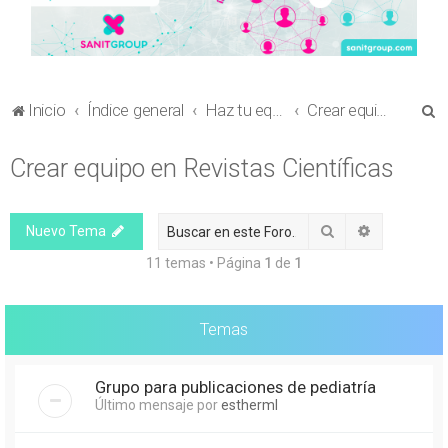
B
Inicio
Índice general
Haz tu equipo
Crear equipo en Revistas Científicas
u
Crear equipo en Revistas Científicas
s
c
a
Buscar
Búsqueda 
Nuevo Tema
r
11 temas • Página
1
de
1
Temas
Grupo para publicaciones de pediatría
Último mensaje por
estherml