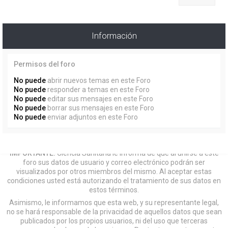
Información
Permisos del foro
No puede
abrir nuevos temas en este Foro
No puede
responder a temas en este Foro
No puede
editar sus mensajes en este Foro
No puede
borrar sus mensajes en este Foro
No puede
enviar adjuntos en este Foro
IMPORTANTE:
Ciencia Sanitaria le informa de que al unirse a este
foro sus datos de usuario y correo electrónico podrán ser
visualizados por otros miembros del mismo. Al aceptar estas
condiciones usted está autorizando el tratamiento de sus datos en
estos términos.
Asimismo, le informamos que esta web, y su representante legal,
no se hará responsable de la privacidad de aquellos datos que sean
publicados por los propios usuarios, ni del uso que terceras