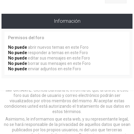
Información
Permisos del foro
No puede
abrir nuevos temas en este Foro
No puede
responder a temas en este Foro
No puede
editar sus mensajes en este Foro
No puede
borrar sus mensajes en este Foro
No puede
enviar adjuntos en este Foro
IMPORTANTE:
Ciencia Sanitaria le informa de que al unirse a este
foro sus datos de usuario y correo electrónico podrán ser
visualizados por otros miembros del mismo. Al aceptar estas
condiciones usted está autorizando el tratamiento de sus datos en
estos términos.
Asimismo, le informamos que esta web, y su representante legal,
no se hará responsable de la privacidad de aquellos datos que sean
publicados por los propios usuarios, ni del uso que terceras