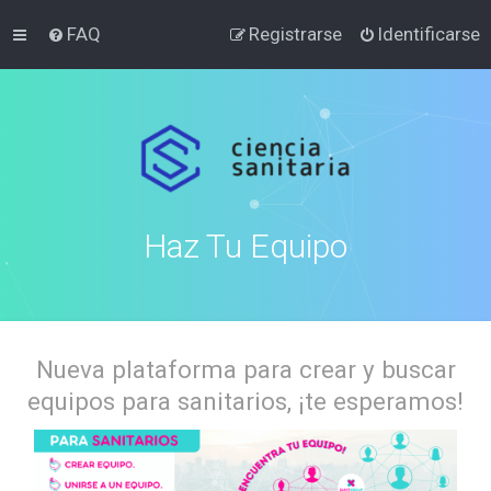
FAQ
Registrarse
Identificarse
Haz Tu Equipo
Nueva plataforma para crear y buscar
equipos para sanitarios, ¡te esperamos!