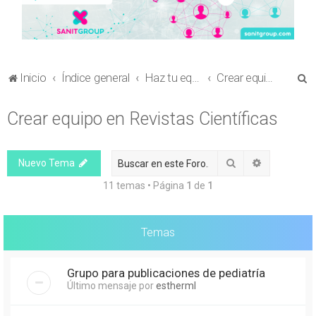
B
Inicio
Índice general
Haz tu equipo
Crear equipo en Revistas Científicas
u
Crear equipo en Revistas Científicas
s
c
a
Buscar
Búsqueda 
Nuevo Tema
r
11 temas • Página
1
de
1
Temas
Grupo para publicaciones de pediatría
Último mensaje por
estherml