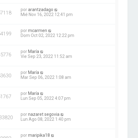
por
arantzadago
57118
Mié Nov 16, 2022 12:41 pm
por
mcarmen
54199
Dom Oct 02, 2022 12:22 pm
por
María
45776
Vie Sep 23, 2022 11:52 am
por
María
53630
Mar Sep 06, 2022 1:08 am
por
María
51767
Lun Sep 05, 2022 4:07 pm
por
nazaret segovia
33820
Lun Ago 08, 2022 1:40 pm
por
maripika18