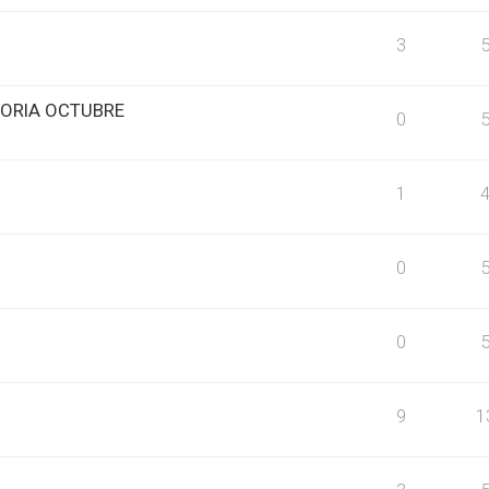
3
ORIA OCTUBRE
0
1
0
0
9
1