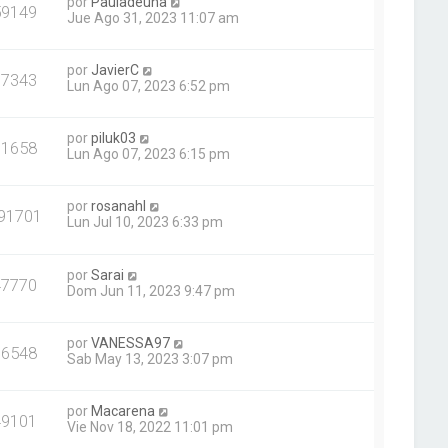
por
Pauladeuna
59149
Jue Ago 31, 2023 11:07 am
por
JavierC
77343
Lun Ago 07, 2023 6:52 pm
por
piluk03
71658
Lun Ago 07, 2023 6:15 pm
por
rosanahl
91701
Lun Jul 10, 2023 6:33 pm
por
Sarai
47770
Dom Jun 11, 2023 9:47 pm
por
VANESSA97
76548
Sab May 13, 2023 3:07 pm
por
Macarena
49101
Vie Nov 18, 2022 11:01 pm