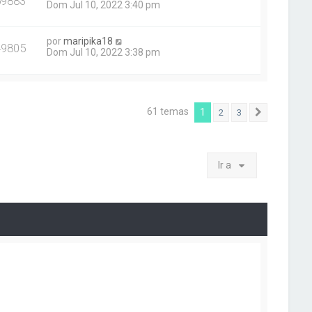
59883
Dom Jul 10, 2022 3:40 pm
por
maripika18
49805
Dom Jul 10, 2022 3:38 pm
61 temas
1
2
3
Siguiente
Ir a