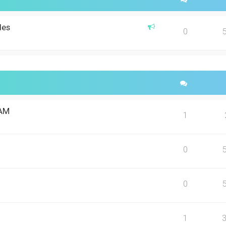
des
0
CAM
1
0
0
1