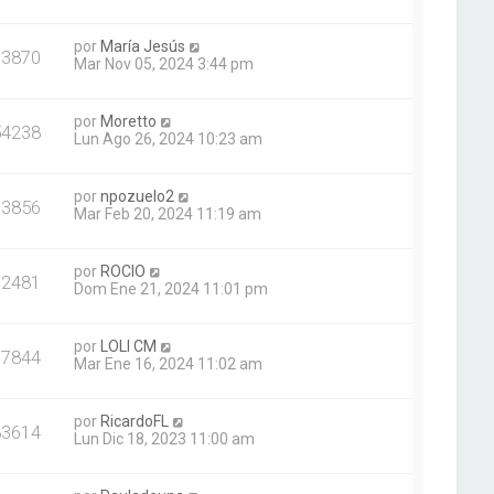
por
María Jesús
63870
Mar Nov 05, 2024 3:44 pm
por
Moretto
54238
Lun Ago 26, 2024 10:23 am
por
npozuelo2
73856
Mar Feb 20, 2024 11:19 am
por
ROCIO
72481
Dom Ene 21, 2024 11:01 pm
por
LOLI CM
77844
Mar Ene 16, 2024 11:02 am
por
RicardoFL
83614
Lun Dic 18, 2023 11:00 am