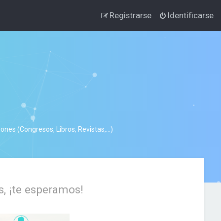
Registrarse
Identificarse
nes (Congresos, Libros, Revistas,...)
s, ¡te esperamos!