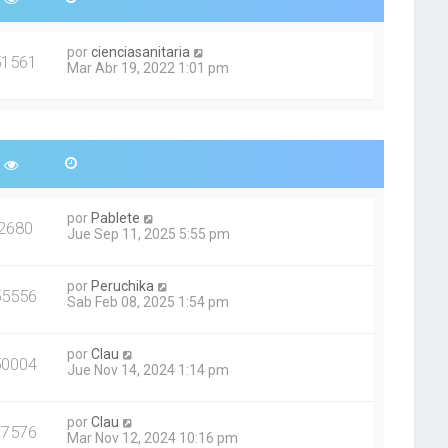
por
cienciasanitaria
51561
Mar Abr 19, 2022 1:01 pm
por
Pablete
2680
Jue Sep 11, 2025 5:55 pm
por
Peruchika
55556
Sab Feb 08, 2025 1:54 pm
por
Clau
50004
Jue Nov 14, 2024 1:14 pm
por
Clau
37576
Mar Nov 12, 2024 10:16 pm