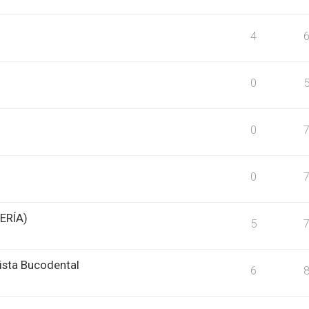
4
0
0
0
ERÍA)
5
nista Bucodental
6