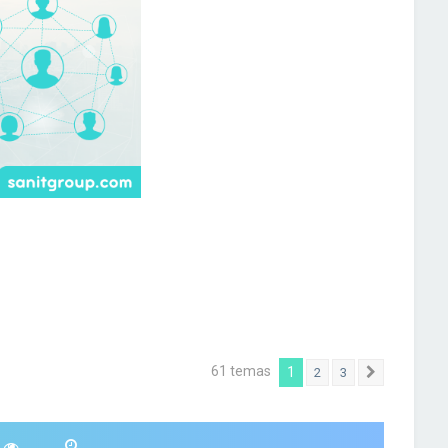
61 temas
1
2
3
Siguiente