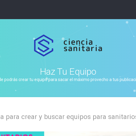
Haz Tu Equipo
de podrás crear tu equipo para sacar el máximo provecho a tus publicacio
 para crear y buscar equipos para sanitario