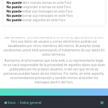
No puede
abrir nuevos temas en este Foro
No puede
responder a temas en este Foro
No puede
editar sus mensajes en este Foro
No puede
borrar sus mensajes en este Foro
No puede
enviar adjuntos en este Foro
IMPORTANTE:
Ciencia Sanitaria le informa de que al unirse a este
foro sus datos de usuario y correo electrónico podrán ser
visualizados por otros miembros del mismo. Al aceptar estas
condiciones usted está autorizando el tratamiento de sus datos en
estos términos.
Asimismo, le informamos que esta web, y su representante legal,
no se hará responsable de la privacidad de aquellos datos que sean
publicados por los propios usuarios, ni del uso que terceras
personas puedan hacer de los mismos. Por tanto, en este aspecto,
recomendamos precaución y sentido común al escribir los
mensajes dentro del foro.
Inicio
Índice general