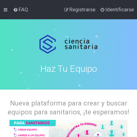
FAQ
Registrarse
Identificarse
Haz Tu Equipo
Nueva plataforma para crear y buscar
equipos para sanitarios, ¡te esperamos!