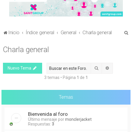
B
Inicio
Índice general
General
Charla general
u
Charla general
s
c
a
Buscar
Búsqueda 
Nuevo Tema
r
3 temas • Página
1
de
1
Temas
Bienvenida al foro
Último mensaje por
monclerjacket
Respuestas:
3