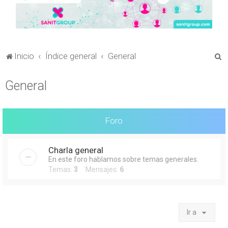
B
Inicio
Índice general
General
u
General
s
c
a
Foro
r
Charla general
En este foro hablamos sobre temas generales.
Temas:
3
Mensajes:
6
Ir a