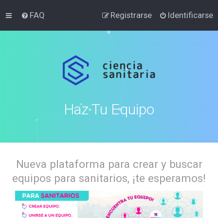
FAQ
Registrarse
Identificarse
Haz Tu Equipo
Nueva plataforma para crear y buscar
equipos para sanitarios, ¡te esperamos!