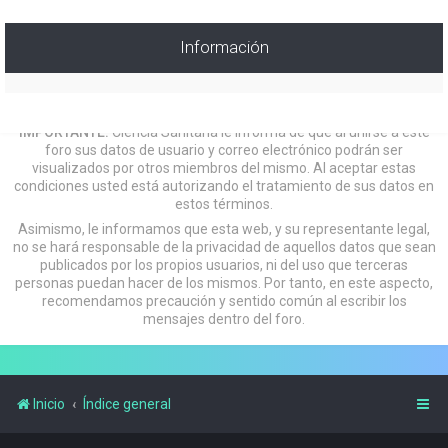
Información
IMPORTANTE:
Ciencia Sanitaria le informa de que al unirse a este
foro sus datos de usuario y correo electrónico podrán ser
visualizados por otros miembros del mismo. Al aceptar estas
condiciones usted está autorizando el tratamiento de sus datos en
estos términos.
Asimismo, le informamos que esta web, y su representante legal,
no se hará responsable de la privacidad de aquellos datos que sean
publicados por los propios usuarios, ni del uso que terceras
personas puedan hacer de los mismos. Por tanto, en este aspecto,
recomendamos precaución y sentido común al escribir los
mensajes dentro del foro.
Inicio
Índice general