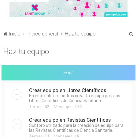
B
Inicio
Índice general
Haz tu equipo
u
Haz tu equipo
s
c
a
Foro
r
Crear equipo en Libros Científicos
En este subforo podrás crear tu equipo para los
Libros Científicos de Ciencia Sanitaria.
Temas:
62
Mensajes:
174
Crear equipo en Revistas Científicas
Subforo utilizado para la creación de equipo para
las Revistas Científicas de Ciencia Sanitaria.
Temas:
11
Mensajes:
18