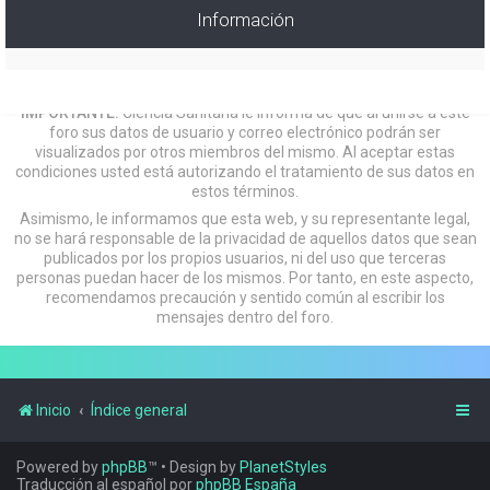
Información
IMPORTANTE:
Ciencia Sanitaria le informa de que al unirse a este
foro sus datos de usuario y correo electrónico podrán ser
visualizados por otros miembros del mismo. Al aceptar estas
condiciones usted está autorizando el tratamiento de sus datos en
estos términos.
Asimismo, le informamos que esta web, y su representante legal,
no se hará responsable de la privacidad de aquellos datos que sean
publicados por los propios usuarios, ni del uso que terceras
personas puedan hacer de los mismos. Por tanto, en este aspecto,
recomendamos precaución y sentido común al escribir los
mensajes dentro del foro.
Inicio
Índice general
Powered by
phpBB
™
• Design by
PlanetStyles
Traducción al español por
phpBB España