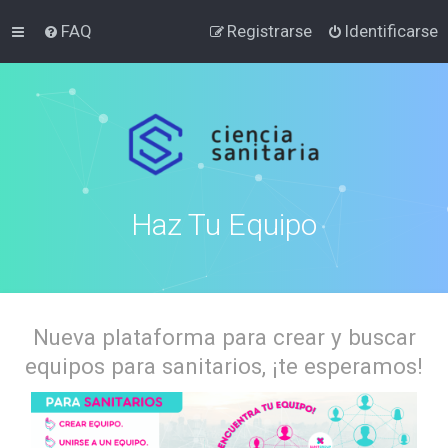
FAQ
Registrarse
Identificarse
Haz Tu Equipo
Nueva plataforma para crear y buscar
equipos para sanitarios, ¡te esperamos!