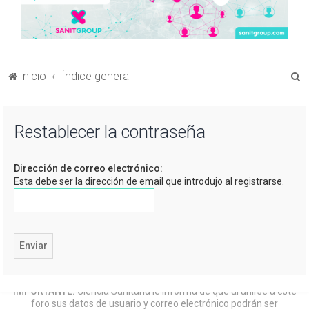
B
Inicio
Índice general
u
s
Restablecer la contraseña
c
a
Dirección de correo electrónico:
r
Esta debe ser la dirección de email que introdujo al registrarse.
IMPORTANTE:
Ciencia Sanitaria le informa de que al unirse a este
foro sus datos de usuario y correo electrónico podrán ser