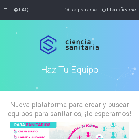
FAQ
Registrarse
Identificarse
Haz Tu Equipo
Nueva plataforma para crear y buscar
equipos para sanitarios, ¡te esperamos!