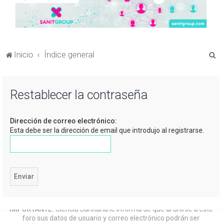
B
Inicio
Índice general
u
s
Restablecer la contraseña
c
a
Dirección de correo electrónico:
r
Esta debe ser la dirección de email que introdujo al registrarse.
IMPORTANTE:
Ciencia Sanitaria le informa de que al unirse a este
foro sus datos de usuario y correo electrónico podrán ser