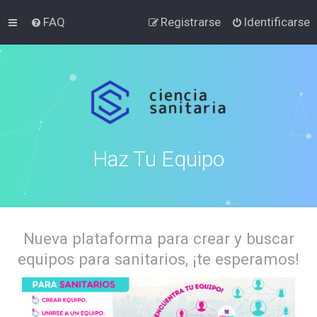
FAQ
Registrarse
Identificarse
Haz Tu Equipo
Nueva plataforma para crear y buscar
equipos para sanitarios, ¡te esperamos!