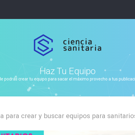
Haz Tu Equipo
de podrás crear tu equipo para sacar el máximo provecho a tus publicacio
 para crear y buscar equipos para sanitario