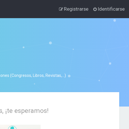
Registrarse
Identificarse
nes (Congresos, Libros, Revistas,...)
s, ¡te esperamos!