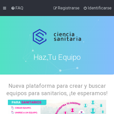
FAQ
Registrarse
Identificarse
Haz Tu Equipo
Nueva plataforma para crear y buscar
equipos para sanitarios, ¡te esperamos!