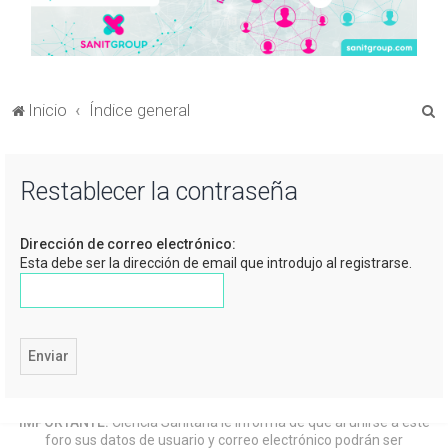
B
Inicio
Índice general
u
s
Restablecer la contraseña
c
a
Dirección de correo electrónico:
r
Esta debe ser la dirección de email que introdujo al registrarse.
IMPORTANTE:
Ciencia Sanitaria le informa de que al unirse a este
foro sus datos de usuario y correo electrónico podrán ser