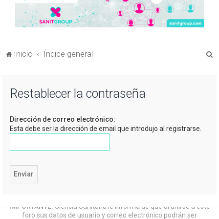
B
Inicio
Índice general
u
s
Restablecer la contraseña
c
a
Dirección de correo electrónico:
r
Esta debe ser la dirección de email que introdujo al registrarse.
IMPORTANTE:
Ciencia Sanitaria le informa de que al unirse a este
foro sus datos de usuario y correo electrónico podrán ser