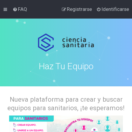
FAQ
Registrarse
Identificarse
Haz Tu Equipo
Nueva plataforma para crear y buscar
equipos para sanitarios, ¡te esperamos!