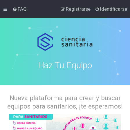
FAQ
Registrarse
Identificarse
Haz Tu Equipo
Nueva plataforma para crear y buscar
equipos para sanitarios, ¡te esperamos!