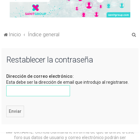
B
Inicio
Índice general
u
s
Restablecer la contraseña
c
a
Dirección de correo electrónico:
r
Esta debe ser la dirección de email que introdujo al registrarse.
IMPORTANTE:
Ciencia Sanitaria le informa de que al unirse a este
foro sus datos de usuario y correo electrónico podrán ser