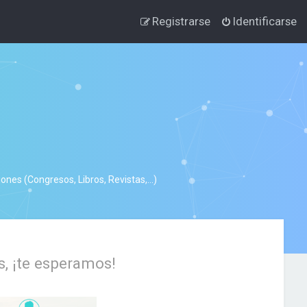
Registrarse
Identificarse
nes (Congresos, Libros, Revistas,...)
s, ¡te esperamos!