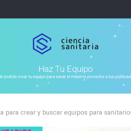
Haz Tu Equipo
de podrás crear tu equipo para sacar el máximo provecho a tus publicacio
 para crear y buscar equipos para sanitario