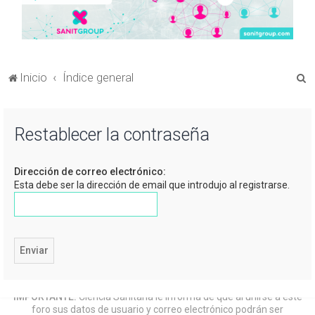
B
Inicio
Índice general
u
s
Restablecer la contraseña
c
a
Dirección de correo electrónico:
r
Esta debe ser la dirección de email que introdujo al registrarse.
IMPORTANTE:
Ciencia Sanitaria le informa de que al unirse a este
foro sus datos de usuario y correo electrónico podrán ser