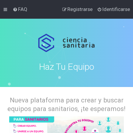
FAQ
Registrarse
Identificarse
Haz Tu Equipo
Nueva plataforma para crear y buscar
equipos para sanitarios, ¡te esperamos!