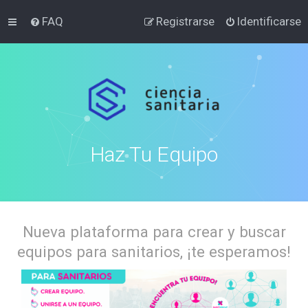
FAQ
Registrarse
Identificarse
Haz Tu Equipo
Nueva plataforma para crear y buscar
equipos para sanitarios, ¡te esperamos!