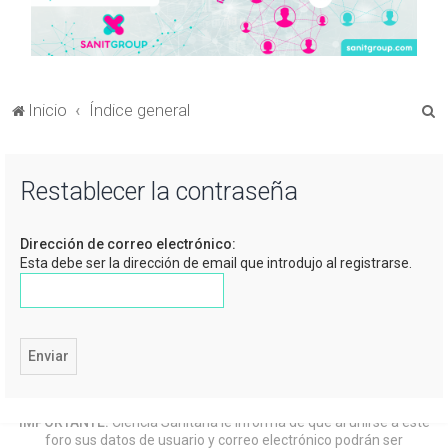
B
Inicio
Índice general
u
s
Restablecer la contraseña
c
a
Dirección de correo electrónico:
r
Esta debe ser la dirección de email que introdujo al registrarse.
IMPORTANTE:
Ciencia Sanitaria le informa de que al unirse a este
foro sus datos de usuario y correo electrónico podrán ser