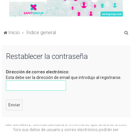
B
Inicio
Índice general
u
s
Restablecer la contraseña
c
a
Dirección de correo electrónico:
r
Esta debe ser la dirección de email que introdujo al registrarse.
IMPORTANTE:
Ciencia Sanitaria le informa de que al unirse a este
foro sus datos de usuario y correo electrónico podrán ser