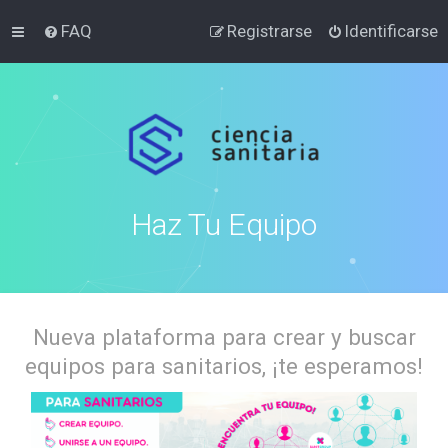
FAQ
Registrarse
Identificarse
Haz Tu Equipo
Nueva plataforma para crear y buscar
equipos para sanitarios, ¡te esperamos!