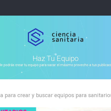
Haz Tu Equipo
de podrás crear tu equipo para sacar el máximo provecho a tus publicacio
 para crear y buscar equipos para sanitario