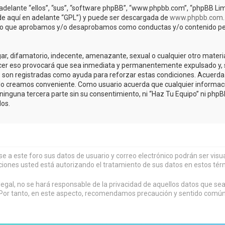
adelante “ellos”, “sus”, “software phpBB”, “www.phpbb.com”, “phpBB Lim
(de aquí en adelante “GPL”) y puede ser descargada de
www.phpbb.com
de lo que aprobamos y/o desaprobamos como conductas y/o contenido pe
r, difamatorio, indecente, amenazante, sexual o cualquier otro material 
acer eso provocará que sea inmediata y permanentemente expulsado y, s
os son registradas como ayuda para reforzar estas condiciones. Acuerda 
lo creamos conveniente. Como usuario acuerda que cualquier informa
inguna tercera parte sin su consentimiento, ni “Haz Tu Equipo” ni php
os.
rse a este foro sus datos de usuario y correo electrónico podrán ser vi
ciones usted está autorizando el tratamiento de sus datos en estos tér
al, no se hará responsable de la privacidad de aquellos datos que sean
or tanto, en este aspecto, recomendamos precaución y sentido común al