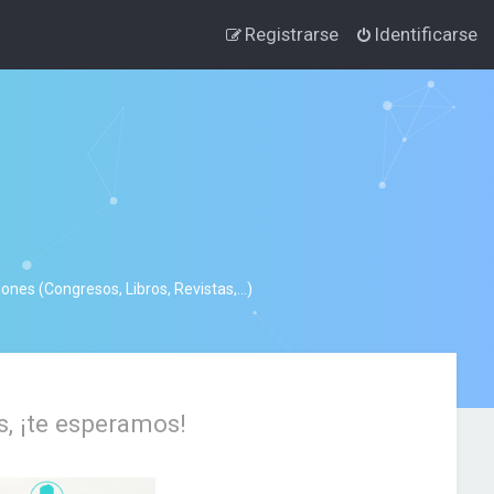
Registrarse
Identificarse
nes (Congresos, Libros, Revistas,...)
s, ¡te esperamos!