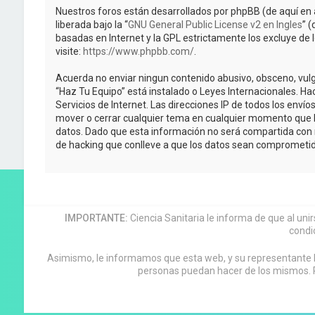
Nuestros foros están desarrollados por phpBB (de aquí en 
liberada bajo la “
GNU General Public License v2 en Ingles
” 
basadas en Internet y la GPL estrictamente los excluye 
visite:
https://www.phpbb.com/
.
Acuerda no enviar ningun contenido abusivo, obsceno, vulga
“Haz Tu Equipo” está instalado o Leyes Internacionales. H
Servicios de Internet. Las direcciones IP de todos los enví
mover o cerrar cualquier tema en cualquier momento que 
datos. Dado que esta información no será compartida con n
de hacking que conlleve a que los datos sean comprometid
IMPORTANTE:
Ciencia Sanitaria le informa de que al uni
condi
Asimismo, le informamos que esta web, y su representante leg
personas puedan hacer de los mismos. P