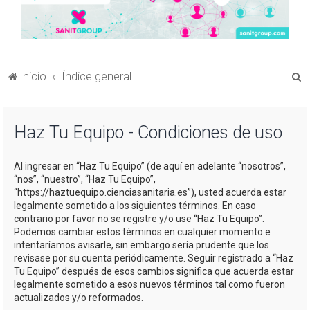
B
Inicio
Índice general
u
s
Haz Tu Equipo - Condiciones de uso
c
a
Al ingresar en “Haz Tu Equipo” (de aquí en adelante “nosotros”,
r
“nos”, “nuestro”, “Haz Tu Equipo”,
“https://haztuequipo.cienciasanitaria.es”), usted acuerda estar
legalmente sometido a los siguientes términos. En caso
contrario por favor no se registre y/o use “Haz Tu Equipo”.
Podemos cambiar estos términos en cualquier momento e
intentaríamos avisarle, sin embargo sería prudente que los
revisase por su cuenta periódicamente. Seguir registrado a “Haz
Tu Equipo” después de esos cambios significa que acuerda estar
legalmente sometido a esos nuevos términos tal como fueron
actualizados y/o reformados.