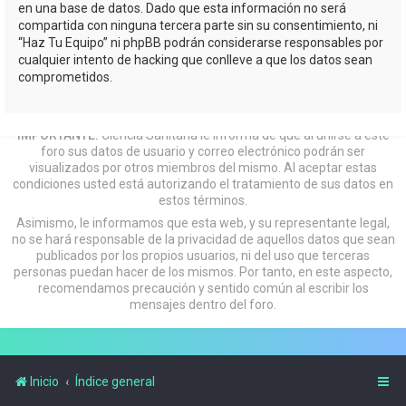
en una base de datos. Dado que esta información no será
compartida con ninguna tercera parte sin su consentimiento, ni
“Haz Tu Equipo” ni phpBB podrán considerarse responsables por
cualquier intento de hacking que conlleve a que los datos sean
comprometidos.
IMPORTANTE:
Ciencia Sanitaria le informa de que al unirse a este
foro sus datos de usuario y correo electrónico podrán ser
visualizados por otros miembros del mismo. Al aceptar estas
condiciones usted está autorizando el tratamiento de sus datos en
estos términos.
Asimismo, le informamos que esta web, y su representante legal,
no se hará responsable de la privacidad de aquellos datos que sean
publicados por los propios usuarios, ni del uso que terceras
personas puedan hacer de los mismos. Por tanto, en este aspecto,
recomendamos precaución y sentido común al escribir los
mensajes dentro del foro.
Inicio
Índice general