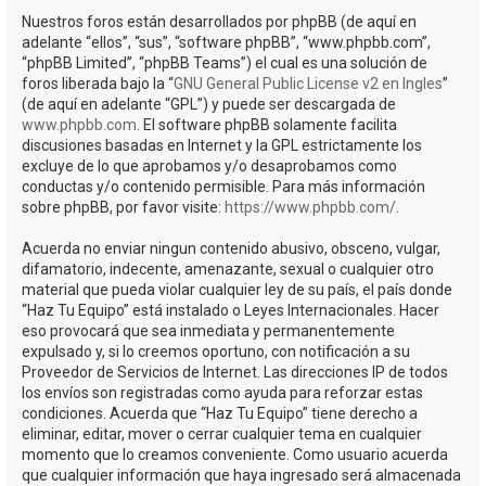
Nuestros foros están desarrollados por phpBB (de aquí en
adelante “ellos”, “sus”, “software phpBB”, “www.phpbb.com”,
“phpBB Limited”, “phpBB Teams”) el cual es una solución de
foros liberada bajo la “
GNU General Public License v2 en Ingles
”
(de aquí en adelante “GPL”) y puede ser descargada de
www.phpbb.com
. El software phpBB solamente facilita
discusiones basadas en Internet y la GPL estrictamente los
excluye de lo que aprobamos y/o desaprobamos como
conductas y/o contenido permisible. Para más información
sobre phpBB, por favor visite:
https://www.phpbb.com/
.
Acuerda no enviar ningun contenido abusivo, obsceno, vulgar,
difamatorio, indecente, amenazante, sexual o cualquier otro
material que pueda violar cualquier ley de su país, el país donde
“Haz Tu Equipo” está instalado o Leyes Internacionales. Hacer
eso provocará que sea inmediata y permanentemente
expulsado y, si lo creemos oportuno, con notificación a su
Proveedor de Servicios de Internet. Las direcciones IP de todos
los envíos son registradas como ayuda para reforzar estas
condiciones. Acuerda que “Haz Tu Equipo” tiene derecho a
eliminar, editar, mover o cerrar cualquier tema en cualquier
momento que lo creamos conveniente. Como usuario acuerda
que cualquier información que haya ingresado será almacenada