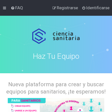
FAQ
Registrarse
Identificarse
Haz Tu Equipo
Nueva plataforma para crear y buscar
equipos para sanitarios, ¡te esperamos!