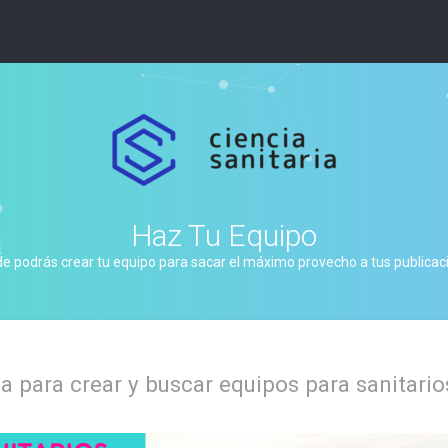
Haz Tu Equipo
de podrás crear tu equipo para sacar el máximo provecho a tus publicacio
 para crear y buscar equipos para sanitario