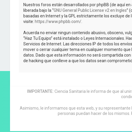
Nuestros foros están desarrollados por phpBB (de aquí en 
liberada bajo la “
GNU General Public License v2 en Ingles
” 
basadas en Internet y la GPL estrictamente los excluye 
visite:
https://www.phpbb.com/
.
Acuerda no enviar ningun contenido abusivo, obsceno, vulga
“Haz Tu Equipo” está instalado o Leyes Internacionales. H
Servicios de Internet. Las direcciones IP de todos los enví
mover o cerrar cualquier tema en cualquier momento que 
datos. Dado que esta información no será compartida con n
de hacking que conlleve a que los datos sean comprometid
IMPORTANTE:
Ciencia Sanitaria le informa de que al uni
condi
Asimismo, le informamos que esta web, y su representante leg
personas puedan hacer de los mismos. P