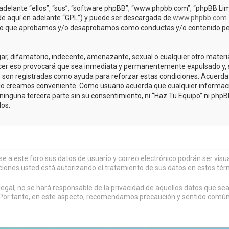
adelante “ellos”, “sus”, “software phpBB”, “www.phpbb.com”, “phpBB Lim
(de aquí en adelante “GPL”) y puede ser descargada de
www.phpbb.com
de lo que aprobamos y/o desaprobamos como conductas y/o contenido pe
r, difamatorio, indecente, amenazante, sexual o cualquier otro material 
acer eso provocará que sea inmediata y permanentemente expulsado y, s
os son registradas como ayuda para reforzar estas condiciones. Acuerda 
lo creamos conveniente. Como usuario acuerda que cualquier informa
inguna tercera parte sin su consentimiento, ni “Haz Tu Equipo” ni php
os.
rse a este foro sus datos de usuario y correo electrónico podrán ser vi
ciones usted está autorizando el tratamiento de sus datos en estos tér
al, no se hará responsable de la privacidad de aquellos datos que sean
or tanto, en este aspecto, recomendamos precaución y sentido común al