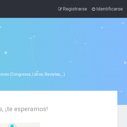
Registrarse
Identificarse
nes (Congresos, Libros, Revistas,...)
s, ¡te esperamos!