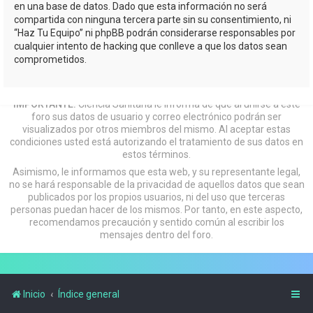
en una base de datos. Dado que esta información no será
compartida con ninguna tercera parte sin su consentimiento, ni
“Haz Tu Equipo” ni phpBB podrán considerarse responsables por
cualquier intento de hacking que conlleve a que los datos sean
comprometidos.
IMPORTANTE:
Ciencia Sanitaria le informa de que al unirse a este
foro sus datos de usuario y correo electrónico podrán ser
visualizados por otros miembros del mismo. Al aceptar estas
condiciones usted está autorizando el tratamiento de sus datos en
estos términos.
Asimismo, le informamos que esta web, y su representante legal,
no se hará responsable de la privacidad de aquellos datos que sean
publicados por los propios usuarios, ni del uso que terceras
personas puedan hacer de los mismos. Por tanto, en este aspecto,
recomendamos precaución y sentido común al escribir los
mensajes dentro del foro.
Inicio
Índice general