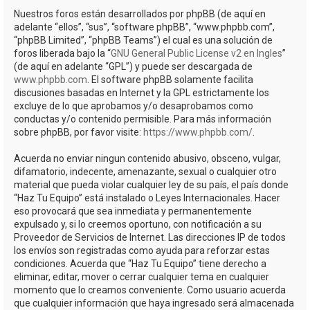
Nuestros foros están desarrollados por phpBB (de aquí en
adelante “ellos”, “sus”, “software phpBB”, “www.phpbb.com”,
“phpBB Limited”, “phpBB Teams”) el cual es una solución de
foros liberada bajo la “
GNU General Public License v2 en Ingles
”
(de aquí en adelante “GPL”) y puede ser descargada de
www.phpbb.com
. El software phpBB solamente facilita
discusiones basadas en Internet y la GPL estrictamente los
excluye de lo que aprobamos y/o desaprobamos como
conductas y/o contenido permisible. Para más información
sobre phpBB, por favor visite:
https://www.phpbb.com/
.
Acuerda no enviar ningun contenido abusivo, obsceno, vulgar,
difamatorio, indecente, amenazante, sexual o cualquier otro
material que pueda violar cualquier ley de su país, el país donde
“Haz Tu Equipo” está instalado o Leyes Internacionales. Hacer
eso provocará que sea inmediata y permanentemente
expulsado y, si lo creemos oportuno, con notificación a su
Proveedor de Servicios de Internet. Las direcciones IP de todos
los envíos son registradas como ayuda para reforzar estas
condiciones. Acuerda que “Haz Tu Equipo” tiene derecho a
eliminar, editar, mover o cerrar cualquier tema en cualquier
momento que lo creamos conveniente. Como usuario acuerda
que cualquier información que haya ingresado será almacenada