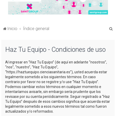
B
Inicio
Índice general
u
s
Haz Tu Equipo - Condiciones de uso
c
a
Al ingresar en “Haz Tu Equipo” (de aquí en adelante “nosotros”,
r
“nos”, “nuestro”, “Haz Tu Equipo”,
“https://haztuequipo.cienciasanitaria.es”), usted acuerda estar
legalmente sometido a los siguientes términos. En caso
contrario por favor no se registre y/o use “Haz Tu Equipo”.
Podemos cambiar estos términos en cualquier momento e
intentaríamos avisarle, sin embargo sería prudente que los
revisase por su cuenta periódicamente. Seguir registrado a “Haz
Tu Equipo” después de esos cambios significa que acuerda estar
legalmente sometido a esos nuevos términos tal como fueron
actualizados y/o reformados.