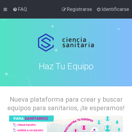
FAQ
Registrarse
Identificarse
Haz Tu Equipo
Nueva plataforma para crear y buscar
equipos para sanitarios, ¡te esperamos!