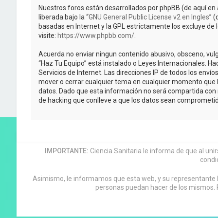
Nuestros foros están desarrollados por phpBB (de aquí en 
liberada bajo la “
GNU General Public License v2 en Ingles
” 
basadas en Internet y la GPL estrictamente los excluye 
visite:
https://www.phpbb.com/
.
Acuerda no enviar ningun contenido abusivo, obsceno, vulga
“Haz Tu Equipo” está instalado o Leyes Internacionales. H
Servicios de Internet. Las direcciones IP de todos los enví
mover o cerrar cualquier tema en cualquier momento que 
datos. Dado que esta información no será compartida con n
de hacking que conlleve a que los datos sean comprometid
IMPORTANTE:
Ciencia Sanitaria le informa de que al uni
condi
Asimismo, le informamos que esta web, y su representante leg
personas puedan hacer de los mismos. P