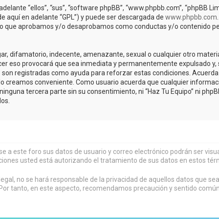
adelante “ellos”, “sus”, “software phpBB”, “www.phpbb.com”, “phpBB Lim
(de aquí en adelante “GPL”) y puede ser descargada de
www.phpbb.com
de lo que aprobamos y/o desaprobamos como conductas y/o contenido pe
r, difamatorio, indecente, amenazante, sexual o cualquier otro material 
acer eso provocará que sea inmediata y permanentemente expulsado y, s
os son registradas como ayuda para reforzar estas condiciones. Acuerda 
lo creamos conveniente. Como usuario acuerda que cualquier informa
inguna tercera parte sin su consentimiento, ni “Haz Tu Equipo” ni php
os.
rse a este foro sus datos de usuario y correo electrónico podrán ser vi
ciones usted está autorizando el tratamiento de sus datos en estos tér
al, no se hará responsable de la privacidad de aquellos datos que sean
or tanto, en este aspecto, recomendamos precaución y sentido común al