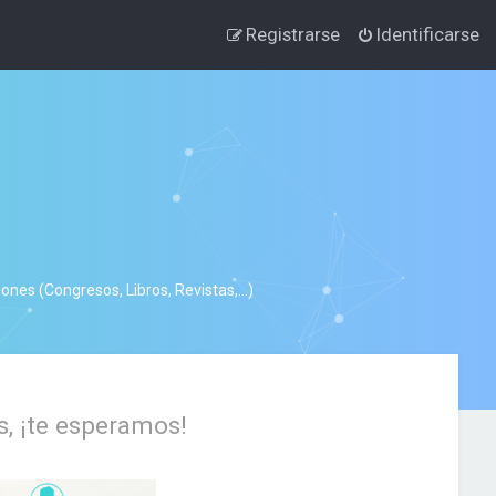
Registrarse
Identificarse
nes (Congresos, Libros, Revistas,...)
s, ¡te esperamos!