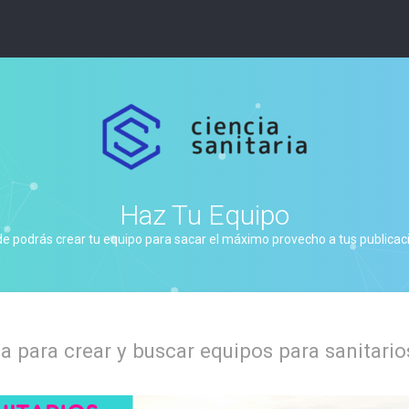
Haz Tu Equipo
de podrás crear tu equipo para sacar el máximo provecho a tus publicacio
 para crear y buscar equipos para sanitario