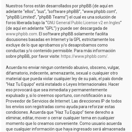
Nuestros foros están desarrollados por phpBB (de aquí en
adelante “ellos”, “sus”, “software phpBB”, “www.phpbb.com”,
“phpBB Limited”, “phpBB Teams”) el cual es una solución de
foros liberada bajo la “
GNU General Public License v2 en Ingles
”
(de aquí en adelante “GPL”) y puede ser descargada de
www.phpbb.com
. El software phpBB solamente facilita
discusiones basadas en Internet y la GPL estrictamente los
excluye de lo que aprobamos y/o desaprobamos como
conductas y/o contenido permisible. Para más información
sobre phpBB, por favor visite:
https://www.phpbb.com/
.
Acuerda no enviar ningun contenido abusivo, obsceno, vulgar,
difamatorio, indecente, amenazante, sexual o cualquier otro
material que pueda violar cualquier ley de su país, el país donde
“Haz Tu Equipo” está instalado o Leyes Internacionales. Hacer
eso provocará que sea inmediata y permanentemente
expulsado y, si lo creemos oportuno, con notificación a su
Proveedor de Servicios de Internet. Las direcciones IP de todos
los envíos son registradas como ayuda para reforzar estas
condiciones. Acuerda que “Haz Tu Equipo” tiene derecho a
eliminar, editar, mover o cerrar cualquier tema en cualquier
momento que lo creamos conveniente. Como usuario acuerda
que cualquier información que haya ingresado será almacenada