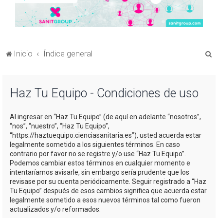
B
Inicio
Índice general
u
s
Haz Tu Equipo - Condiciones de uso
c
a
Al ingresar en “Haz Tu Equipo” (de aquí en adelante “nosotros”,
r
“nos”, “nuestro”, “Haz Tu Equipo”,
“https://haztuequipo.cienciasanitaria.es”), usted acuerda estar
legalmente sometido a los siguientes términos. En caso
contrario por favor no se registre y/o use “Haz Tu Equipo”.
Podemos cambiar estos términos en cualquier momento e
intentaríamos avisarle, sin embargo sería prudente que los
revisase por su cuenta periódicamente. Seguir registrado a “Haz
Tu Equipo” después de esos cambios significa que acuerda estar
legalmente sometido a esos nuevos términos tal como fueron
actualizados y/o reformados.