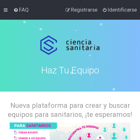
FAQ
Registrarse
Identificarse
Haz Tu Equipo
Nueva plataforma para crear y buscar
equipos para sanitarios, ¡te esperamos!