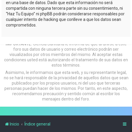
en una base de datos. Dado que esta información no será
compartida con ninguna tercera parte sin su consentimiento, ni
“Haz Tu Equipo” ni phpBB podrán considerarse responsables por
cualquier intento de hacking que conlleve a que los datos sean
comprometidos.
IMPORTANTE:
Ciencia Sanitaria le informa de que al unirse a este
foro sus datos de usuario y correo electrónico podrán ser
visualizados por otros miembros del mismo. Al aceptar estas
condiciones usted está autorizando el tratamiento de sus datos en
estos términos.
Asimismo, le informamos que esta web, y su representante legal,
no se hará responsable de la privacidad de aquellos datos que sean
publicados por los propios usuarios, ni del uso que terceras
personas puedan hacer de los mismos. Por tanto, en este aspecto,
recomendamos precaución y sentido común al escribir los
mensajes dentro del foro.
Inicio
Índice general