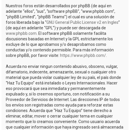
Nuestros foros están desarrollados por phpBB (de aquí en
adelante “ellos”, “sus”, “software phpBB”, “www.phpbb.com”,
“phpBB Limited”, “phpBB Teams”) el cual es una solución de
foros liberada bajo la “
GNU General Public License v2 en Ingles
”
(de aquí en adelante “GPL”) y puede ser descargada de
www.phpbb.com
. El software phpBB solamente facilita
discusiones basadas en Internet y la GPL estrictamente los
excluye de lo que aprobamos y/o desaprobamos como
conductas y/o contenido permisible. Para más información
sobre phpBB, por favor visite:
https://www.phpbb.com/
.
Acuerda no enviar ningun contenido abusivo, obsceno, vulgar,
difamatorio, indecente, amenazante, sexual o cualquier otro
material que pueda violar cualquier ley de su país, el país donde
“Haz Tu Equipo” está instalado o Leyes Internacionales. Hacer
eso provocará que sea inmediata y permanentemente
expulsado y, si lo creemos oportuno, con notificación a su
Proveedor de Servicios de Internet. Las direcciones IP de todos
los envíos son registradas como ayuda para reforzar estas
condiciones. Acuerda que “Haz Tu Equipo” tiene derecho a
eliminar, editar, mover o cerrar cualquier tema en cualquier
momento que lo creamos conveniente. Como usuario acuerda
que cualquier información que haya ingresado será almacenada