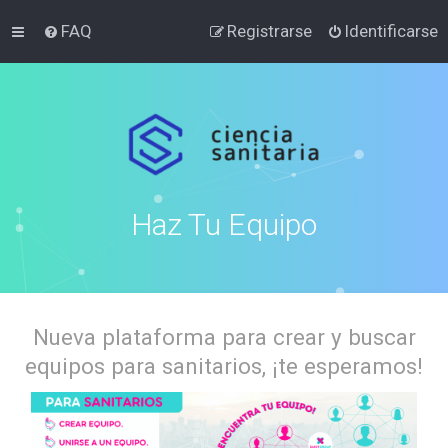
FAQ
Registrarse
Identificarse
Haz Tu Equipo
Nueva plataforma para crear y buscar
equipos para sanitarios, ¡te esperamos!