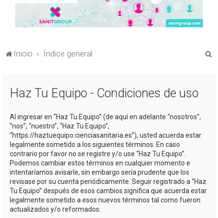
B
Inicio
Índice general
u
s
Haz Tu Equipo - Condiciones de uso
c
a
Al ingresar en “Haz Tu Equipo” (de aquí en adelante “nosotros”,
r
“nos”, “nuestro”, “Haz Tu Equipo”,
“https://haztuequipo.cienciasanitaria.es”), usted acuerda estar
legalmente sometido a los siguientes términos. En caso
contrario por favor no se registre y/o use “Haz Tu Equipo”.
Podemos cambiar estos términos en cualquier momento e
intentaríamos avisarle, sin embargo sería prudente que los
revisase por su cuenta periódicamente. Seguir registrado a “Haz
Tu Equipo” después de esos cambios significa que acuerda estar
legalmente sometido a esos nuevos términos tal como fueron
actualizados y/o reformados.