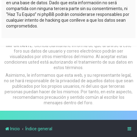
en una base de datos. Dado que esta información no será
compartida con ninguna tercera parte sin su consentimiento, ni
“Haz Tu Equipo” ni phpBB podrán considerarse responsables por
cualquier intento de hacking que conlleve a que los datos sean
comprometidos.
IMPORTANTE:
Ciencia Sanitaria le informa de que al unirse a este
foro sus datos de usuario y correo electrónico podrán ser
visualizados por otros miembros del mismo. Al aceptar estas
condiciones usted está autorizando el tratamiento de sus datos en
estos términos.
Asimismo, le informamos que esta web, y su representante legal,
no se hará responsable de la privacidad de aquellos datos que sean
publicados por los propios usuarios, ni del uso que terceras
personas puedan hacer de los mismos. Por tanto, en este aspecto,
recomendamos precaución y sentido común al escribir los
mensajes dentro del foro.
Inicio
Índice general