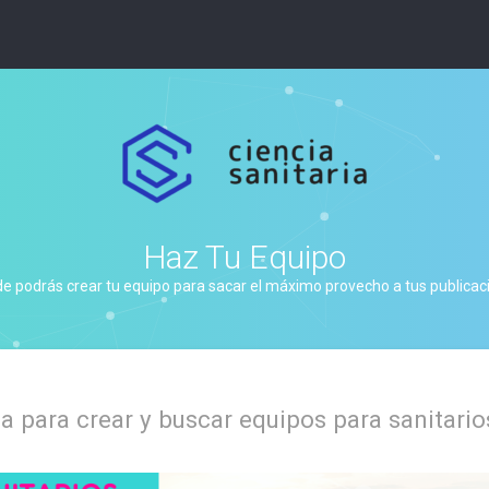
Haz Tu Equipo
de podrás crear tu equipo para sacar el máximo provecho a tus publicacio
 para crear y buscar equipos para sanitario