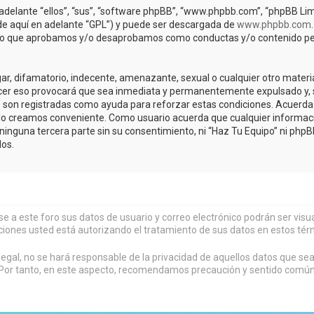
adelante “ellos”, “sus”, “software phpBB”, “www.phpbb.com”, “phpBB Lim
(de aquí en adelante “GPL”) y puede ser descargada de
www.phpbb.com
de lo que aprobamos y/o desaprobamos como conductas y/o contenido pe
r, difamatorio, indecente, amenazante, sexual o cualquier otro material 
acer eso provocará que sea inmediata y permanentemente expulsado y, s
os son registradas como ayuda para reforzar estas condiciones. Acuerda 
lo creamos conveniente. Como usuario acuerda que cualquier informa
inguna tercera parte sin su consentimiento, ni “Haz Tu Equipo” ni php
os.
rse a este foro sus datos de usuario y correo electrónico podrán ser vi
ciones usted está autorizando el tratamiento de sus datos en estos tér
al, no se hará responsable de la privacidad de aquellos datos que sean
or tanto, en este aspecto, recomendamos precaución y sentido común al