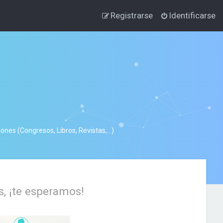
Registrarse
Identificarse
nes (Congresos, Libros, Revistas,...)
s, ¡te esperamos!