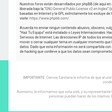
Nuestros foros están desarrollados por phpBB (de aquí en 
liberada bajo la “
GNU General Public License v2 en Ingles
” 
basadas en Internet y la GPL estrictamente los excluye 
visite:
https://www.phpbb.com/
.
Acuerda no enviar ningun contenido abusivo, obsceno, vulga
“Haz Tu Equipo” está instalado o Leyes Internacionales. H
Servicios de Internet. Las direcciones IP de todos los enví
mover o cerrar cualquier tema en cualquier momento que 
datos. Dado que esta información no será compartida con n
de hacking que conlleve a que los datos sean comprometid
IMPORTANTE:
Ciencia Sanitaria le informa de que al uni
condi
Asimismo, le informamos que esta web, y su representante leg
personas puedan hacer de los mismos. P