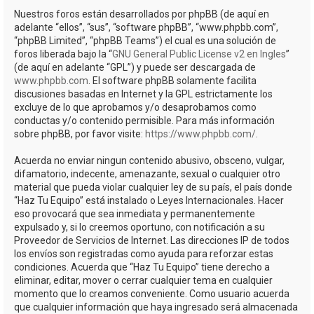
Nuestros foros están desarrollados por phpBB (de aquí en
adelante “ellos”, “sus”, “software phpBB”, “www.phpbb.com”,
“phpBB Limited”, “phpBB Teams”) el cual es una solución de
foros liberada bajo la “
GNU General Public License v2 en Ingles
”
(de aquí en adelante “GPL”) y puede ser descargada de
www.phpbb.com
. El software phpBB solamente facilita
discusiones basadas en Internet y la GPL estrictamente los
excluye de lo que aprobamos y/o desaprobamos como
conductas y/o contenido permisible. Para más información
sobre phpBB, por favor visite:
https://www.phpbb.com/
.
Acuerda no enviar ningun contenido abusivo, obsceno, vulgar,
difamatorio, indecente, amenazante, sexual o cualquier otro
material que pueda violar cualquier ley de su país, el país donde
“Haz Tu Equipo” está instalado o Leyes Internacionales. Hacer
eso provocará que sea inmediata y permanentemente
expulsado y, si lo creemos oportuno, con notificación a su
Proveedor de Servicios de Internet. Las direcciones IP de todos
los envíos son registradas como ayuda para reforzar estas
condiciones. Acuerda que “Haz Tu Equipo” tiene derecho a
eliminar, editar, mover o cerrar cualquier tema en cualquier
momento que lo creamos conveniente. Como usuario acuerda
que cualquier información que haya ingresado será almacenada