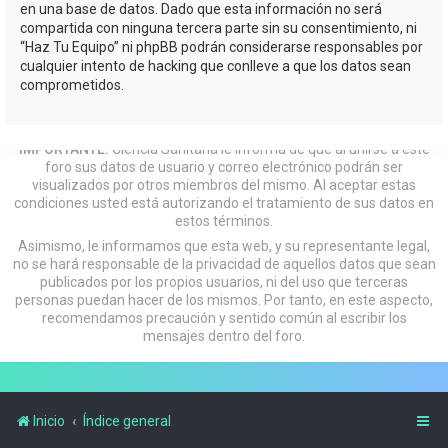
en una base de datos. Dado que esta información no será
compartida con ninguna tercera parte sin su consentimiento, ni
“Haz Tu Equipo” ni phpBB podrán considerarse responsables por
cualquier intento de hacking que conlleve a que los datos sean
comprometidos.
IMPORTANTE:
Ciencia Sanitaria le informa de que al unirse a este
foro sus datos de usuario y correo electrónico podrán ser
visualizados por otros miembros del mismo. Al aceptar estas
condiciones usted está autorizando el tratamiento de sus datos en
estos términos.
Asimismo, le informamos que esta web, y su representante legal,
no se hará responsable de la privacidad de aquellos datos que sean
publicados por los propios usuarios, ni del uso que terceras
personas puedan hacer de los mismos. Por tanto, en este aspecto,
recomendamos precaución y sentido común al escribir los
mensajes dentro del foro.
Inicio
Índice general