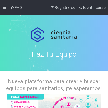
FAQ
Registrarse
Identificarse
Haz Tu Equipo
Nueva plataforma para crear y buscar
equipos para sanitarios, ¡te esperamos!