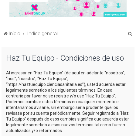
B
Inicio
Índice general
u
s
Haz Tu Equipo - Condiciones de uso
c
a
Al ingresar en “Haz Tu Equipo” (de aquí en adelante “nosotros”,
r
“nos”, “nuestro”, “Haz Tu Equipo”,
“https://haztuequipo.cienciasanitaria.es”), usted acuerda estar
legalmente sometido a los siguientes términos. En caso
contrario por favor no se registre y/o use “Haz Tu Equipo”.
Podemos cambiar estos términos en cualquier momento e
intentaríamos avisarle, sin embargo sería prudente que los
revisase por su cuenta periódicamente. Seguir registrado a “Haz
Tu Equipo” después de esos cambios significa que acuerda estar
legalmente sometido a esos nuevos términos tal como fueron
actualizados y/o reformados.