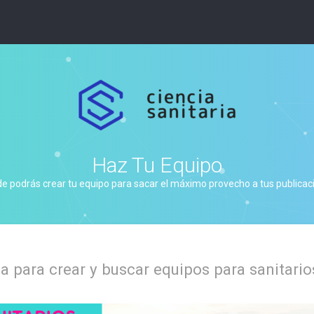
Haz Tu Equipo
de podrás crear tu equipo para sacar el máximo provecho a tus publicacio
 para crear y buscar equipos para sanitario