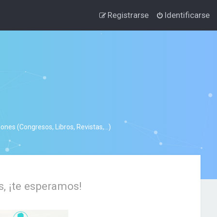
Registrarse
Identificarse
nes (Congresos, Libros, Revistas,...)
s, ¡te esperamos!