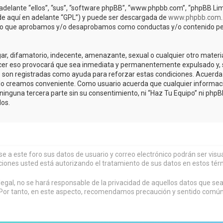
adelante “ellos”, “sus”, “software phpBB”, “www.phpbb.com”, “phpBB Lim
(de aquí en adelante “GPL”) y puede ser descargada de
www.phpbb.com
de lo que aprobamos y/o desaprobamos como conductas y/o contenido pe
r, difamatorio, indecente, amenazante, sexual o cualquier otro material 
acer eso provocará que sea inmediata y permanentemente expulsado y, s
os son registradas como ayuda para reforzar estas condiciones. Acuerda 
lo creamos conveniente. Como usuario acuerda que cualquier informa
inguna tercera parte sin su consentimiento, ni “Haz Tu Equipo” ni php
os.
rse a este foro sus datos de usuario y correo electrónico podrán ser vi
ciones usted está autorizando el tratamiento de sus datos en estos tér
al, no se hará responsable de la privacidad de aquellos datos que sean
or tanto, en este aspecto, recomendamos precaución y sentido común al