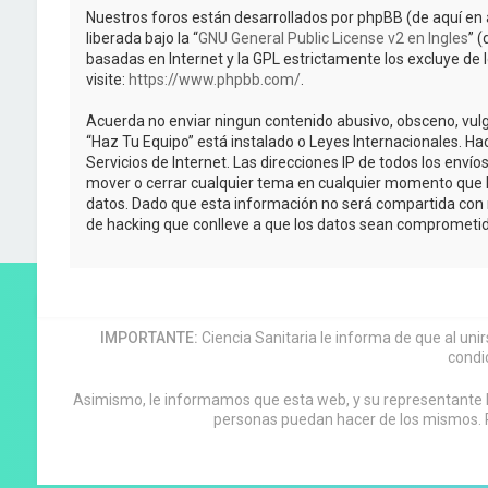
Nuestros foros están desarrollados por phpBB (de aquí en 
liberada bajo la “
GNU General Public License v2 en Ingles
” 
basadas en Internet y la GPL estrictamente los excluye 
visite:
https://www.phpbb.com/
.
Acuerda no enviar ningun contenido abusivo, obsceno, vulga
“Haz Tu Equipo” está instalado o Leyes Internacionales. H
Servicios de Internet. Las direcciones IP de todos los enví
mover o cerrar cualquier tema en cualquier momento que 
datos. Dado que esta información no será compartida con n
de hacking que conlleve a que los datos sean comprometid
IMPORTANTE:
Ciencia Sanitaria le informa de que al uni
condi
Asimismo, le informamos que esta web, y su representante leg
personas puedan hacer de los mismos. P