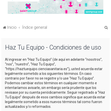
B
Inicio
Índice general
u
s
Haz Tu Equipo - Condiciones de uso
c
a
Al ingresar en “Haz Tu Equipo” (de aquí en adelante “nosotros”,
r
“nos”, “nuestro”, “Haz Tu Equipo”,
“https://haztuequipo.cienciasanitaria.es”), usted acuerda estar
legalmente sometido a los siguientes términos. En caso
contrario por favor no se registre y/o use “Haz Tu Equipo”.
Podemos cambiar estos términos en cualquier momento e
intentaríamos avisarle, sin embargo sería prudente que los
revisase por su cuenta periódicamente. Seguir registrado a “Haz
Tu Equipo” después de esos cambios significa que acuerda estar
legalmente sometido a esos nuevos términos tal como fueron
actualizados y/o reformados.