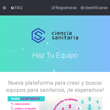
FAQ
Registrarse
Identificarse
Haz Tu Equipo
Nueva plataforma para crear y buscar
equipos para sanitarios, ¡te esperamos!