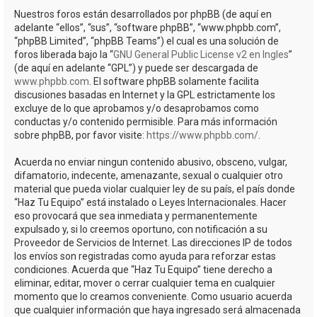
Nuestros foros están desarrollados por phpBB (de aquí en
adelante “ellos”, “sus”, “software phpBB”, “www.phpbb.com”,
“phpBB Limited”, “phpBB Teams”) el cual es una solución de
foros liberada bajo la “
GNU General Public License v2 en Ingles
”
(de aquí en adelante “GPL”) y puede ser descargada de
www.phpbb.com
. El software phpBB solamente facilita
discusiones basadas en Internet y la GPL estrictamente los
excluye de lo que aprobamos y/o desaprobamos como
conductas y/o contenido permisible. Para más información
sobre phpBB, por favor visite:
https://www.phpbb.com/
.
Acuerda no enviar ningun contenido abusivo, obsceno, vulgar,
difamatorio, indecente, amenazante, sexual o cualquier otro
material que pueda violar cualquier ley de su país, el país donde
“Haz Tu Equipo” está instalado o Leyes Internacionales. Hacer
eso provocará que sea inmediata y permanentemente
expulsado y, si lo creemos oportuno, con notificación a su
Proveedor de Servicios de Internet. Las direcciones IP de todos
los envíos son registradas como ayuda para reforzar estas
condiciones. Acuerda que “Haz Tu Equipo” tiene derecho a
eliminar, editar, mover o cerrar cualquier tema en cualquier
momento que lo creamos conveniente. Como usuario acuerda
que cualquier información que haya ingresado será almacenada