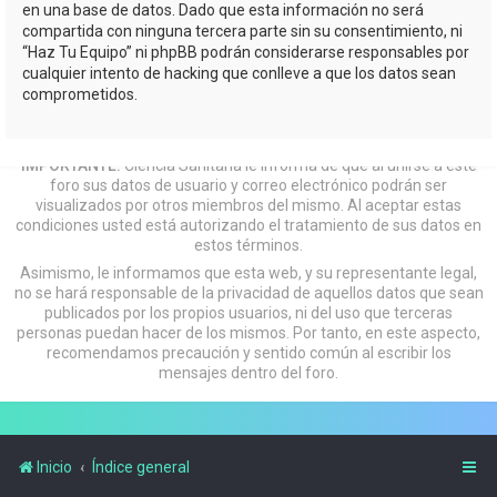
en una base de datos. Dado que esta información no será
compartida con ninguna tercera parte sin su consentimiento, ni
“Haz Tu Equipo” ni phpBB podrán considerarse responsables por
cualquier intento de hacking que conlleve a que los datos sean
comprometidos.
IMPORTANTE:
Ciencia Sanitaria le informa de que al unirse a este
foro sus datos de usuario y correo electrónico podrán ser
visualizados por otros miembros del mismo. Al aceptar estas
condiciones usted está autorizando el tratamiento de sus datos en
estos términos.
Asimismo, le informamos que esta web, y su representante legal,
no se hará responsable de la privacidad de aquellos datos que sean
publicados por los propios usuarios, ni del uso que terceras
personas puedan hacer de los mismos. Por tanto, en este aspecto,
recomendamos precaución y sentido común al escribir los
mensajes dentro del foro.
Inicio
Índice general