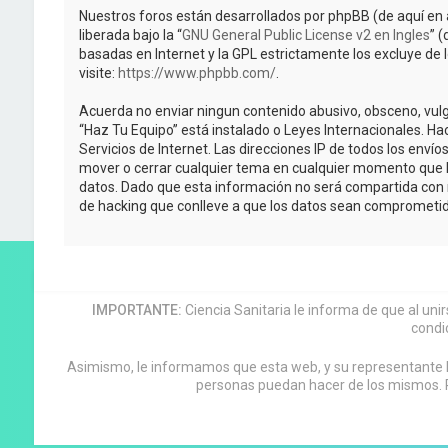
Nuestros foros están desarrollados por phpBB (de aquí en 
liberada bajo la “
GNU General Public License v2 en Ingles
” 
basadas en Internet y la GPL estrictamente los excluye 
visite:
https://www.phpbb.com/
.
Acuerda no enviar ningun contenido abusivo, obsceno, vulga
“Haz Tu Equipo” está instalado o Leyes Internacionales. H
Servicios de Internet. Las direcciones IP de todos los enví
mover o cerrar cualquier tema en cualquier momento que 
datos. Dado que esta información no será compartida con n
de hacking que conlleve a que los datos sean comprometid
IMPORTANTE:
Ciencia Sanitaria le informa de que al uni
condi
Asimismo, le informamos que esta web, y su representante leg
personas puedan hacer de los mismos. P