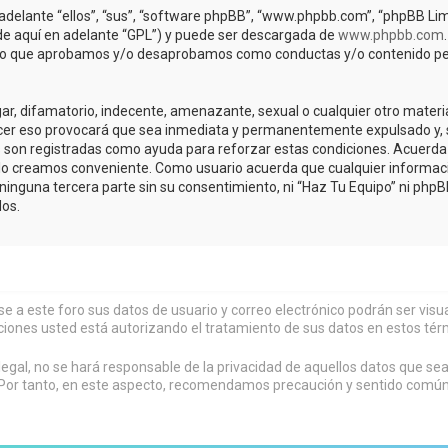
adelante “ellos”, “sus”, “software phpBB”, “www.phpbb.com”, “phpBB Lim
(de aquí en adelante “GPL”) y puede ser descargada de
www.phpbb.com
de lo que aprobamos y/o desaprobamos como conductas y/o contenido pe
r, difamatorio, indecente, amenazante, sexual o cualquier otro material 
acer eso provocará que sea inmediata y permanentemente expulsado y, s
os son registradas como ayuda para reforzar estas condiciones. Acuerda 
lo creamos conveniente. Como usuario acuerda que cualquier informa
inguna tercera parte sin su consentimiento, ni “Haz Tu Equipo” ni php
os.
rse a este foro sus datos de usuario y correo electrónico podrán ser vi
ciones usted está autorizando el tratamiento de sus datos en estos tér
al, no se hará responsable de la privacidad de aquellos datos que sean
or tanto, en este aspecto, recomendamos precaución y sentido común al