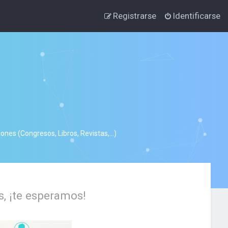
Registrarse
Identificarse
nes (Congresos, Libros, Revistas,...)
s, ¡te esperamos!