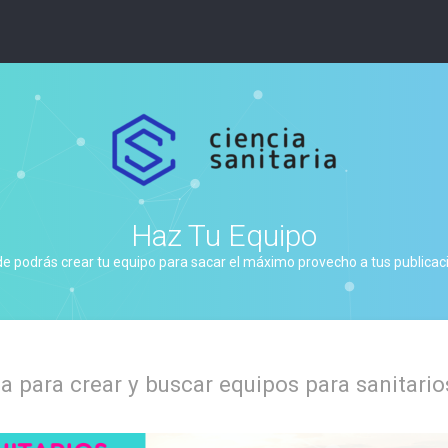
Haz Tu Equipo
de podrás crear tu equipo para sacar el máximo provecho a tus publicacio
 para crear y buscar equipos para sanitario