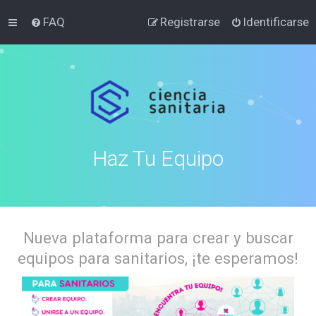
FAQ
Registrarse
Identificarse
Haz Tu Equipo
Nueva plataforma para crear y buscar
equipos para sanitarios, ¡te esperamos!