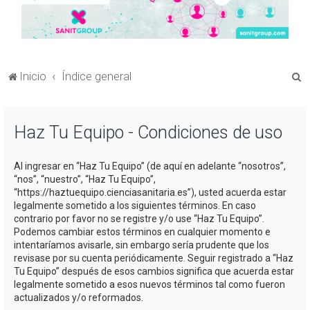
B
Inicio
Índice general
u
s
Haz Tu Equipo - Condiciones de uso
c
a
Al ingresar en “Haz Tu Equipo” (de aquí en adelante “nosotros”,
r
“nos”, “nuestro”, “Haz Tu Equipo”,
“https://haztuequipo.cienciasanitaria.es”), usted acuerda estar
legalmente sometido a los siguientes términos. En caso
contrario por favor no se registre y/o use “Haz Tu Equipo”.
Podemos cambiar estos términos en cualquier momento e
intentaríamos avisarle, sin embargo sería prudente que los
revisase por su cuenta periódicamente. Seguir registrado a “Haz
Tu Equipo” después de esos cambios significa que acuerda estar
legalmente sometido a esos nuevos términos tal como fueron
actualizados y/o reformados.