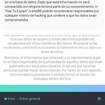
en una base de datos. Dado que esta información no será
compartida con ninguna tercera parte sin su consentimiento, ni
“Haz Tu Equipo” ni phpBB podrán considerarse responsables por
cualquier intento de hacking que conlleve a que los datos sean
comprometidos.
IMPORTANTE:
Ciencia Sanitaria le informa de que al unirse a este
foro sus datos de usuario y correo electrónico podrán ser
visualizados por otros miembros del mismo. Al aceptar estas
condiciones usted está autorizando el tratamiento de sus datos en
estos términos.
Asimismo, le informamos que esta web, y su representante legal,
no se hará responsable de la privacidad de aquellos datos que sean
publicados por los propios usuarios, ni del uso que terceras
personas puedan hacer de los mismos. Por tanto, en este aspecto,
recomendamos precaución y sentido común al escribir los
mensajes dentro del foro.
Inicio
Índice general