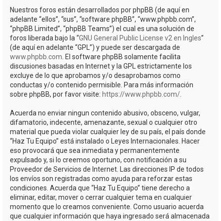
Nuestros foros están desarrollados por phpBB (de aquí en
adelante “ellos”, “sus”, “software phpBB”, “www.phpbb.com”,
“phpBB Limited”, “phpBB Teams”) el cual es una solución de
foros liberada bajo la “
GNU General Public License v2 en Ingles
”
(de aquí en adelante “GPL”) y puede ser descargada de
www.phpbb.com
. El software phpBB solamente facilita
discusiones basadas en Internet y la GPL estrictamente los
excluye de lo que aprobamos y/o desaprobamos como
conductas y/o contenido permisible. Para más información
sobre phpBB, por favor visite:
https://www.phpbb.com/
.
Acuerda no enviar ningun contenido abusivo, obsceno, vulgar,
difamatorio, indecente, amenazante, sexual o cualquier otro
material que pueda violar cualquier ley de su país, el país donde
“Haz Tu Equipo” está instalado o Leyes Internacionales. Hacer
eso provocará que sea inmediata y permanentemente
expulsado y, si lo creemos oportuno, con notificación a su
Proveedor de Servicios de Internet. Las direcciones IP de todos
los envíos son registradas como ayuda para reforzar estas
condiciones. Acuerda que “Haz Tu Equipo” tiene derecho a
eliminar, editar, mover o cerrar cualquier tema en cualquier
momento que lo creamos conveniente. Como usuario acuerda
que cualquier información que haya ingresado será almacenada