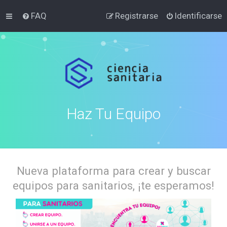
FAQ
Registrarse
Identificarse
Haz Tu Equipo
Nueva plataforma para crear y buscar
equipos para sanitarios, ¡te esperamos!