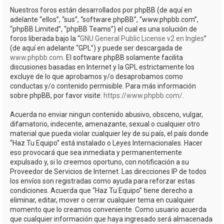
Nuestros foros están desarrollados por phpBB (de aquí en
adelante “ellos”, “sus”, “software phpBB”, “www.phpbb.com”,
“phpBB Limited”, “phpBB Teams”) el cual es una solución de
foros liberada bajo la “
GNU General Public License v2 en Ingles
”
(de aquí en adelante “GPL”) y puede ser descargada de
www.phpbb.com
. El software phpBB solamente facilita
discusiones basadas en Internet y la GPL estrictamente los
excluye de lo que aprobamos y/o desaprobamos como
conductas y/o contenido permisible. Para más información
sobre phpBB, por favor visite:
https://www.phpbb.com/
.
Acuerda no enviar ningun contenido abusivo, obsceno, vulgar,
difamatorio, indecente, amenazante, sexual o cualquier otro
material que pueda violar cualquier ley de su país, el país donde
“Haz Tu Equipo” está instalado o Leyes Internacionales. Hacer
eso provocará que sea inmediata y permanentemente
expulsado y, si lo creemos oportuno, con notificación a su
Proveedor de Servicios de Internet. Las direcciones IP de todos
los envíos son registradas como ayuda para reforzar estas
condiciones. Acuerda que “Haz Tu Equipo” tiene derecho a
eliminar, editar, mover o cerrar cualquier tema en cualquier
momento que lo creamos conveniente. Como usuario acuerda
que cualquier información que haya ingresado será almacenada