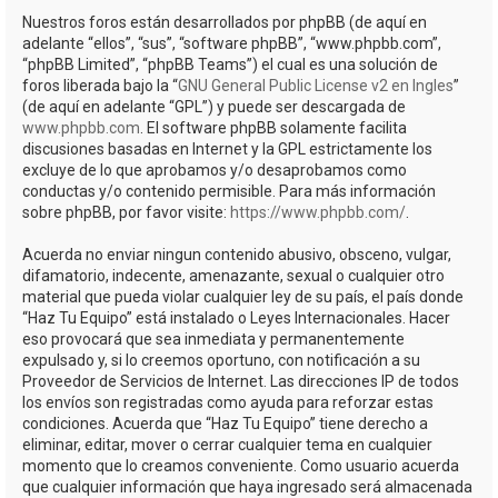
Nuestros foros están desarrollados por phpBB (de aquí en
adelante “ellos”, “sus”, “software phpBB”, “www.phpbb.com”,
“phpBB Limited”, “phpBB Teams”) el cual es una solución de
foros liberada bajo la “
GNU General Public License v2 en Ingles
”
(de aquí en adelante “GPL”) y puede ser descargada de
www.phpbb.com
. El software phpBB solamente facilita
discusiones basadas en Internet y la GPL estrictamente los
excluye de lo que aprobamos y/o desaprobamos como
conductas y/o contenido permisible. Para más información
sobre phpBB, por favor visite:
https://www.phpbb.com/
.
Acuerda no enviar ningun contenido abusivo, obsceno, vulgar,
difamatorio, indecente, amenazante, sexual o cualquier otro
material que pueda violar cualquier ley de su país, el país donde
“Haz Tu Equipo” está instalado o Leyes Internacionales. Hacer
eso provocará que sea inmediata y permanentemente
expulsado y, si lo creemos oportuno, con notificación a su
Proveedor de Servicios de Internet. Las direcciones IP de todos
los envíos son registradas como ayuda para reforzar estas
condiciones. Acuerda que “Haz Tu Equipo” tiene derecho a
eliminar, editar, mover o cerrar cualquier tema en cualquier
momento que lo creamos conveniente. Como usuario acuerda
que cualquier información que haya ingresado será almacenada