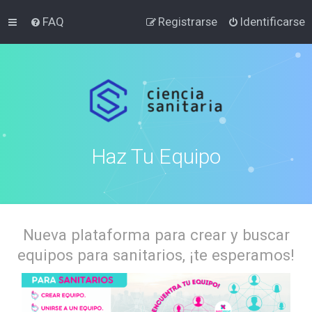
FAQ
Registrarse
Identificarse
Haz Tu Equipo
Nueva plataforma para crear y buscar
equipos para sanitarios, ¡te esperamos!