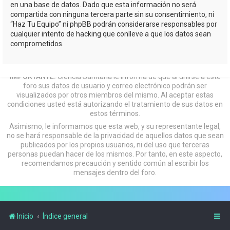
en una base de datos. Dado que esta información no será
compartida con ninguna tercera parte sin su consentimiento, ni
“Haz Tu Equipo” ni phpBB podrán considerarse responsables por
cualquier intento de hacking que conlleve a que los datos sean
comprometidos.
IMPORTANTE:
Ciencia Sanitaria le informa de que al unirse a este
foro sus datos de usuario y correo electrónico podrán ser
visualizados por otros miembros del mismo. Al aceptar estas
condiciones usted está autorizando el tratamiento de sus datos en
estos términos.
Asimismo, le informamos que esta web, y su representante legal,
no se hará responsable de la privacidad de aquellos datos que sean
publicados por los propios usuarios, ni del uso que terceras
personas puedan hacer de los mismos. Por tanto, en este aspecto,
recomendamos precaución y sentido común al escribir los
mensajes dentro del foro.
Inicio
Índice general