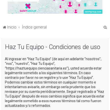
B
Inicio
Índice general
u
s
Haz Tu Equipo - Condiciones de uso
c
a
Al ingresar en “Haz Tu Equipo” (de aquí en adelante “nosotros”,
r
“nos”, “nuestro”, “Haz Tu Equipo”,
“https://haztuequipo.cienciasanitaria.es”), usted acuerda estar
legalmente sometido a los siguientes términos. En caso
contrario por favor no se registre y/o use “Haz Tu Equipo”.
Podemos cambiar estos términos en cualquier momento e
intentaríamos avisarle, sin embargo sería prudente que los
revisase por su cuenta periódicamente. Seguir registrado a “Haz
Tu Equipo” después de esos cambios significa que acuerda estar
legalmente sometido a esos nuevos términos tal como fueron
actualizados y/o reformados.