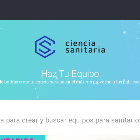
Haz Tu Equipo
de podrás crear tu equipo para sacar el máximo provecho a tus publicacio
 para crear y buscar equipos para sanitario