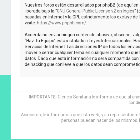
Nuestros foros están desarrollados por phpBB (de aquí en 
liberada bajo la “
GNU General Public License v2 en Ingles
” 
basadas en Internet y la GPL estrictamente los excluye 
visite:
https://www.phpbb.com/
.
Acuerda no enviar ningun contenido abusivo, obsceno, vulga
“Haz Tu Equipo” está instalado o Leyes Internacionales. H
Servicios de Internet. Las direcciones IP de todos los enví
mover o cerrar cualquier tema en cualquier momento que 
datos. Dado que esta información no será compartida con n
de hacking que conlleve a que los datos sean comprometid
IMPORTANTE:
Ciencia Sanitaria le informa de que al uni
condi
Asimismo, le informamos que esta web, y su representante leg
personas puedan hacer de los mismos. P