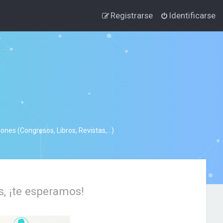
Registrarse
Identificarse
nes (Congresos, Libros, Revistas,...)
s, ¡te esperamos!