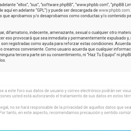
adelante “ellos”, “sus”, “software phpBB”, “www.phpbb.com”, “phpBB Lim
(de aquí en adelante “GPL”) y puede ser descargada de
www.phpbb.com
de lo que aprobamos y/o desaprobamos como conductas y/o contenido pe
r, difamatorio, indecente, amenazante, sexual o cualquier otro material 
acer eso provocará que sea inmediata y permanentemente expulsado y, s
os son registradas como ayuda para reforzar estas condiciones. Acuerda 
lo creamos conveniente. Como usuario acuerda que cualquier informa
inguna tercera parte sin su consentimiento, ni “Haz Tu Equipo” ni php
os.
rse a este foro sus datos de usuario y correo electrónico podrán ser vi
ciones usted está autorizando el tratamiento de sus datos en estos tér
al, no se hará responsable de la privacidad de aquellos datos que sean
or tanto, en este aspecto, recomendamos precaución y sentido común al