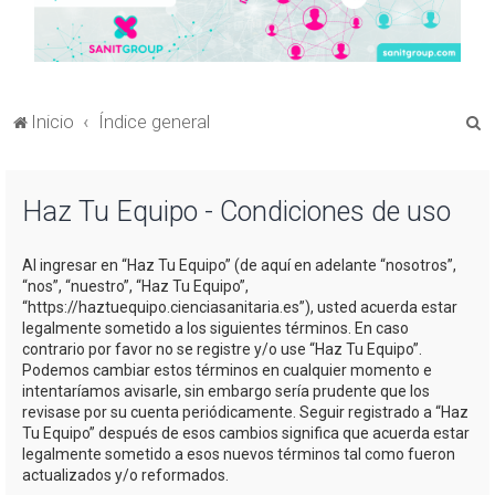
B
Inicio
Índice general
u
s
Haz Tu Equipo - Condiciones de uso
c
a
Al ingresar en “Haz Tu Equipo” (de aquí en adelante “nosotros”,
r
“nos”, “nuestro”, “Haz Tu Equipo”,
“https://haztuequipo.cienciasanitaria.es”), usted acuerda estar
legalmente sometido a los siguientes términos. En caso
contrario por favor no se registre y/o use “Haz Tu Equipo”.
Podemos cambiar estos términos en cualquier momento e
intentaríamos avisarle, sin embargo sería prudente que los
revisase por su cuenta periódicamente. Seguir registrado a “Haz
Tu Equipo” después de esos cambios significa que acuerda estar
legalmente sometido a esos nuevos términos tal como fueron
actualizados y/o reformados.