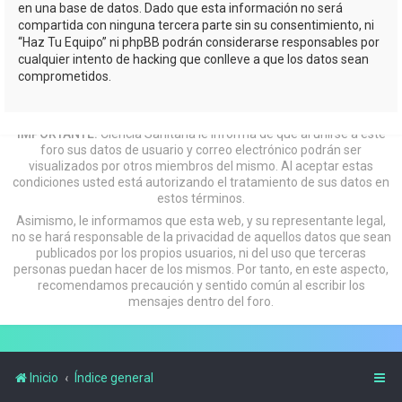
en una base de datos. Dado que esta información no será
compartida con ninguna tercera parte sin su consentimiento, ni
“Haz Tu Equipo” ni phpBB podrán considerarse responsables por
cualquier intento de hacking que conlleve a que los datos sean
comprometidos.
IMPORTANTE:
Ciencia Sanitaria le informa de que al unirse a este
foro sus datos de usuario y correo electrónico podrán ser
visualizados por otros miembros del mismo. Al aceptar estas
condiciones usted está autorizando el tratamiento de sus datos en
estos términos.
Asimismo, le informamos que esta web, y su representante legal,
no se hará responsable de la privacidad de aquellos datos que sean
publicados por los propios usuarios, ni del uso que terceras
personas puedan hacer de los mismos. Por tanto, en este aspecto,
recomendamos precaución y sentido común al escribir los
mensajes dentro del foro.
Inicio
Índice general