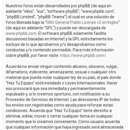
Nuestros foros están desarrollados por phpBB (de aquí en
adelante “ellos”, “sus”, “software phpBB”, “www.phpbb.com”,
“phpBB Limited”, “phpBB Teams”) el cual es una solución de
foros liberada bajo la “
GNU General Public License v2 en Ingles
”
(de aquí en adelante “GPL”) y puede ser descargada de
www.phpbb.com
. El software phpBB solamente facilita
discusiones basadas en Internet y la GPL estrictamente los
excluye de lo que aprobamos y/o desaprobamos como
conductas y/o contenido permisible. Para más información
sobre phpBB, por favor visite:
https://www.phpbb.com/
.
Acuerda no enviar ningun contenido abusivo, obsceno, vulgar,
difamatorio, indecente, amenazante, sexual o cualquier otro
material que pueda violar cualquier ley de su país, el país donde
“Haz Tu Equipo” está instalado o Leyes Internacionales. Hacer
eso provocará que sea inmediata y permanentemente
expulsado y, si lo creemos oportuno, con notificación a su
Proveedor de Servicios de Internet. Las direcciones IP de todos
los envíos son registradas como ayuda para reforzar estas
condiciones. Acuerda que “Haz Tu Equipo” tiene derecho a
eliminar, editar, mover o cerrar cualquier tema en cualquier
momento que lo creamos conveniente. Como usuario acuerda
que cualquier información que haya ingresado será almacenada