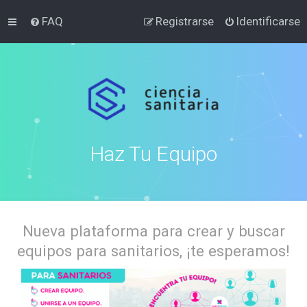
FAQ
Registrarse
Identificarse
Haz Tu Equipo
Nueva plataforma para crear y buscar
equipos para sanitarios, ¡te esperamos!